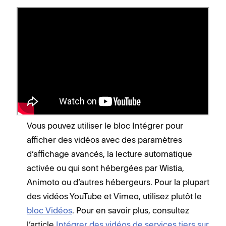
Avant de commencer
Les blocs Intégrer extraient du contenu à partir
de services qui utilisent la norme oEmbed ou
ajoutent manuellement des codes
d’intégration. Pour ajouter un autre type de
code à votre site, utilisez les
blocs Code
.
Vous pouvez utiliser le bloc Intégrer pour
afficher des vidéos avec des paramètres
d’affichage avancés, la lecture automatique
activée ou qui sont hébergées par Wistia,
Animoto ou d’autres hébergeurs. Pour la plupart
des vidéos YouTube et Vimeo, utilisez plutôt le
bloc Vidéos
. Pour en savoir plus, consultez
l’article
Intégrer des vidéos de services tiers sur