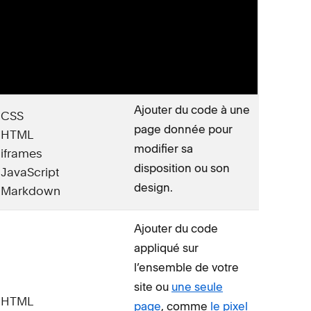
page donnée pour
CSS
modifier sa
HTML
disposition ou son
Markdown
design.
Ajouter du code à une
CSS
page donnée pour
HTML
modifier sa
iframes
disposition ou son
JavaScript
design.
Markdown
Ajouter du code
appliqué sur
l’ensemble de votre
site ou
une seule
HTML
page
, comme
le pixel