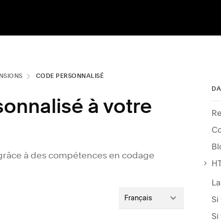
ENSIONS
CODE PERSONNALISÉ
DA
onnalisé à votre
Re
Co
Bl
te grâce à des compétences en codage
HT
Français
Si
Si