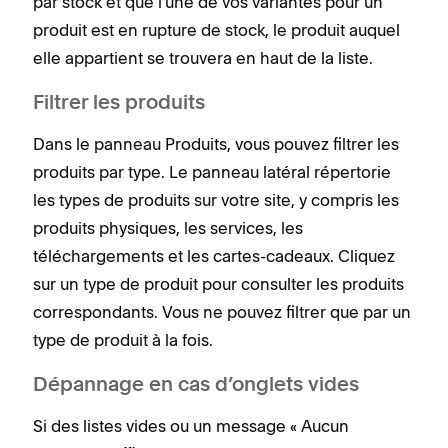
par stock et que l'une de vos variantes pour un
s
produit est en rupture de stock, le produit auquel
i
elle appartient se trouvera en haut de la liste.
l
Filtrer les produits
5
a
Dans le panneau Produits, vous pouvez filtrer les
produits par type. Le panneau latéral répertorie
les types de produits sur votre site, y compris les
produits physiques, les services, les
téléchargements et les cartes-cadeaux. Cliquez
sur un type de produit pour consulter les produits
correspondants. Vous ne pouvez filtrer que par un
type de produit à la fois.
Dépannage en cas d’onglets vides
Si des listes vides ou un message « Aucun