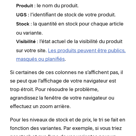
: le nom du produit.
Produit
P
l’identifiant de stock de votre produit.
UGS :
U
: la quantité en stock pour chaque article
Stock
S
ou variante.
o
: l’état actuel de la visibilité du produit
Visibilité
Vi
sur votre site.
Les produits peuvent être publics,
s
masqués ou planifiés
.
m
Si certaines de ces colonnes ne s’affichent pas, il
Pour
se peut que l’affichage de votre navigateur est
fonc
trop étroit. Pour résoudre le problème,
par 
agrandissez la fenêtre de votre navigateur ou
prod
effectuez un zoom arrière.
elle
Pour les niveaux de stock et de prix, le tri se fait en
fonction des variantes. Par exemple, si vous triez