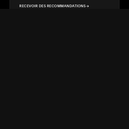
RECEVOIR DES RECOMMANDATIONS
→
→
ASSISTANCE
↓
COMMUNAUTÉ
↓
DÉVELOPPEURS
↓
RESSOURCES
↓