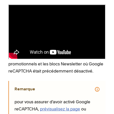
Activer Google reCAPTCHA
dans les formulaires
Google reCAPTCHA est activé par défaut pour les
blocs Newsletter, les blocs Formulaire et les listes
d’attente des produits. Suivez les étapes pour
l’activer dans les blocs Formulaire, les pop-ups
promotionnels et les blocs Newsletter où Google
reCAPTCHA était précédemment désactivé.
Remarque
pour vous assurer d’avoir activé Google
reCAPTCHA,
prévisualisez la page
ou