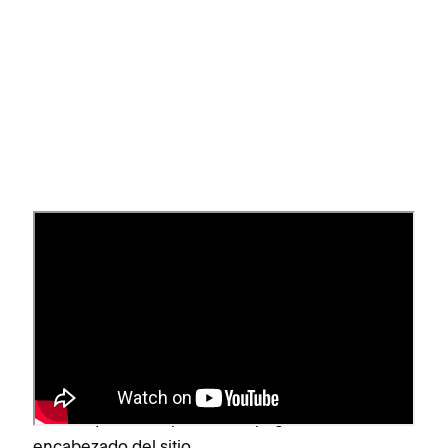
Páginas
Cada sitio de Squarespace se compone de
páginas diferentes, cada una de las cuales consta
de secciones y bloques distintos. Cuando se
agrega una página a tu navegación, se crea un
enlace que corresponde a la página en el
encabezado del sitio.