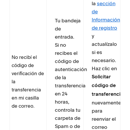
la
sección
de
Información
Tu bandeja
de registro
de
y
entrada.
actualízalo
Si no
si es
recibes el
No recibí el
necesario.
código de
código de
Haz clic en
autenticación
verificación de
de la
Solicitar
la
transferencia
código de
transferencia
en 24
transferencia
en mi casilla
horas,
nuevamente
de correo.
controla tu
para
carpeta de
reenviar el
Spam o de
correo