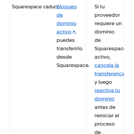
bloqueo
Si tu
Squarespace caducó
de
proveedor
dominio
requiere un
activo
,
dominio
puedes
de
transferirlo
Squarespace
desde
activo,
Squarespace.
cancela la
transferencia
y luego
reactiva tu
dominio
antes de
reiniciar el
proceso
de