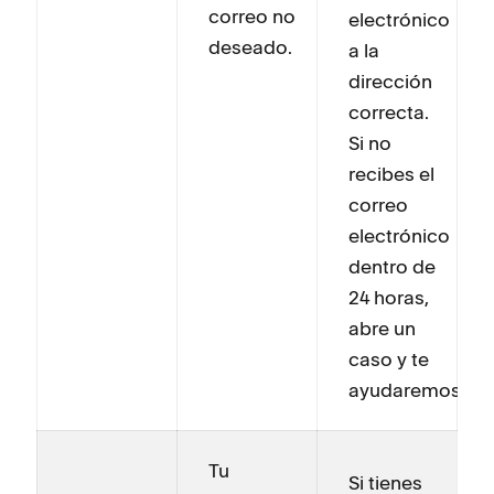
correo no
electrónico
deseado.
a la
dirección
correcta.
Si no
recibes el
correo
electrónico
dentro de
24 horas,
abre un
caso y te
ayudaremos.
Tu
Si tienes