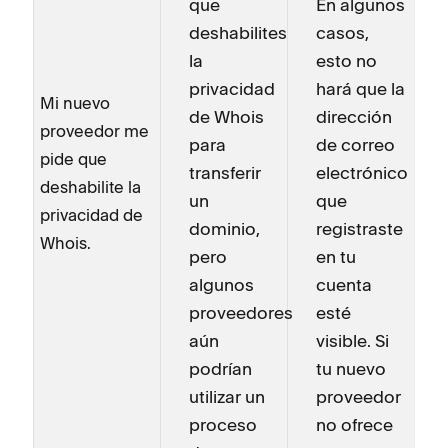
que
En algunos
deshabilites
casos,
la
esto no
privacidad
hará que la
Mi nuevo
de Whois
dirección
proveedor me
para
de correo
pide que
transferir
electrónico
deshabilite la
un
que
privacidad de
dominio,
registraste
Whois.
pero
en tu
algunos
cuenta
proveedores
esté
aún
visible. Si
podrían
tu nuevo
utilizar un
proveedor
proceso
no ofrece