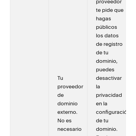
proveedor
te pide que
hagas
públicos
los datos
de registro
de tu
dominio,
puedes
Tu
desactivar
proveedor
la
de
privacidad
dominio
en la
externo.
configuración
No es
de tu
necesario
dominio.