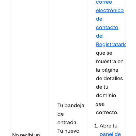
correo
electrónico
de
contacto
del
Registratario
que se
muestra en
la página
de detalles
de tu
dominio
sea
Tu bandeja
correcto.
de
entrada.
Abre tu
Tu nuevo
panel de
No recibí un