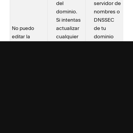
del
servidor de
dominio.
nombres o
Si intentas
DNSSEC
actualizar
de tu
No puedo
cualquier
dominio
editar la
rubro en el
mientras
configuración
panel de
se
de DNS de mi
Configuración
transfiere.
dominio.
DNS del
Espera a
dominio,
que el
verás un
dominio se
mensaje
transfiera
de error.
completamente
al nuevo
proveedor,
y luego