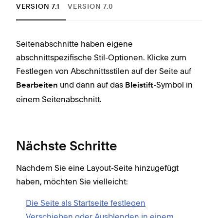
VERSION 7.1
VERSION 7.0
Seitenabschnitte haben eigene
Layo
abschnittspezifische Stil-Optionen. Klicke zum
Anp
Festlegen von Abschnittsstilen auf der Seite auf
über
und dann auf das
-Symbol in
ang
Bearbeiten
Bleistift
einem Seitenabschnitt.
B
K
I
Nächste Schritte
Nachdem Sie eine Layout-Seite hinzugefügt
haben, möchten Sie vielleicht:
Die Seite als Startseite festlegen
Verschieben oder Ausblenden in einem