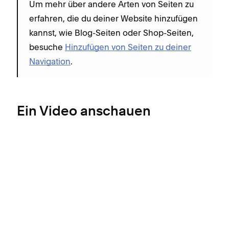
Um mehr über andere Arten von Seiten zu
erfahren, die du deiner Website hinzufügen
kannst, wie Blog-Seiten oder Shop-Seiten,
besuche
Hinzufügen von Seiten zu deiner
Navigation
.
Ein Video anschauen