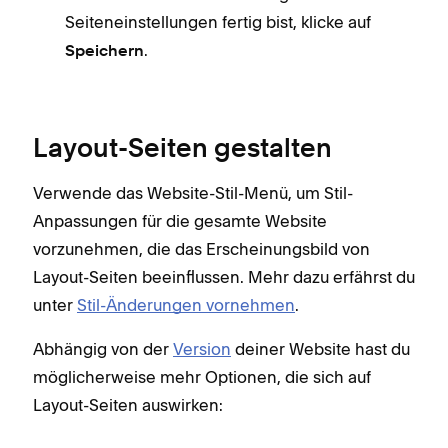
Seiteneinstellungen fertig bist, klicke auf
.
Speichern
Layout-Seiten gestalten
Verwende das Website-Stil-Menü, um Stil-
Anpassungen für die gesamte Website
vorzunehmen, die das Erscheinungsbild von
Layout-Seiten beeinflussen. Mehr dazu erfährst du
unter
Stil-Änderungen vornehmen
.
Abhängig von der
Version
deiner Website hast du
möglicherweise mehr Optionen, die sich auf
Layout-Seiten auswirken: