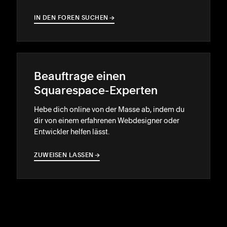
IN DEN FOREN SUCHEN
→
→
Beauftrage einen
Squarespace-Experten
Hebe dich online von der Masse ab, indem du
dir von einem erfahrenen Webdesigner oder
Entwickler helfen lässt.
ZUWEISEN LASSEN
→
→