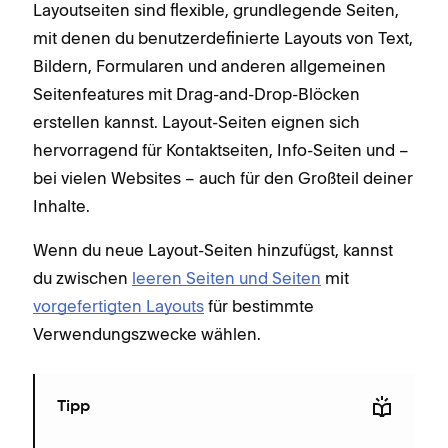
Layoutseiten sind flexible, grundlegende Seiten,
mit denen du benutzerdefinierte Layouts von Text,
Bildern, Formularen und anderen allgemeinen
Seitenfeatures mit Drag-and-Drop-Blöcken
erstellen kannst. Layout-Seiten eignen sich
hervorragend für Kontaktseiten, Info-Seiten und –
bei vielen Websites – auch für den Großteil deiner
Inhalte.
Wenn du neue Layout-Seiten hinzufügst, kannst
du zwischen
leeren Seiten und Seiten
mit
vorgefertigten Layouts
für bestimmte
Verwendungszwecke wählen.
Tipp