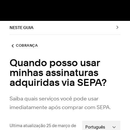
NESTE GUIA
COBRANÇA
Quando posso usar
minhas assinaturas
adquiridas via SEPA?
Saiba quais serviços você pode usar
imediatamente após comprar com SEPA.
Ultima atualização 25 de março de
Português