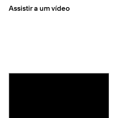
Assistir a um vídeo
Dicas de formatação de
imagem
Verifique a formatação das imagens antes de
fazer o upload para o site. Para imagens de