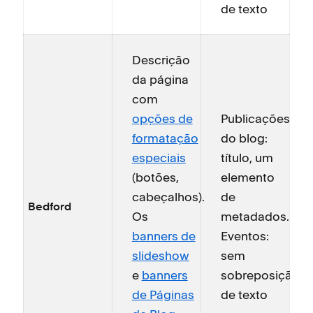
de texto
Descrição
da página
com
opções de
Publicações
formatação
do blog:
especiais
título, um
(botões,
elemento
cabeçalhos).
de
Bedford
Os
metadados.
banners de
Eventos:
slideshow
sem
e
banners
sobreposição
de Páginas
de texto