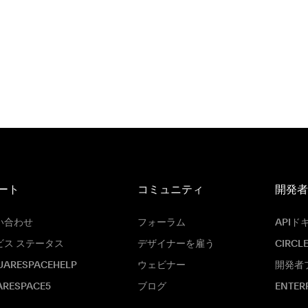
ート
コミュニティ
開発者
い合わせ
フォーラム
APIド
ビス ステータス
デザイナーを雇う
CIRCL
UARESPACEHELP
ウェビナー
開発者
ARESPACE5
ブログ
ENTER