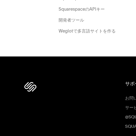
SquarespaceのAPIキー
開発者ツール
Weglotで多言語サイトを作る
サポ
お問
サー
@SQ
SQU