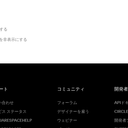
する
を非表示にする
ート
コミュニティ
開発者
い合わせ
フォーラム
APIド
ビス ステータス
デザイナーを雇う
CIRCL
UARESPACEHELP
ウェビナー
開発者