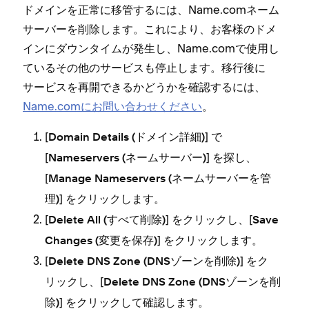
ドメインを正常に移管するには⁠、Name⁠.comネ⁠ーム
サ⁠ーバ⁠ーを削除します⁠。これにより⁠、お客様のドメ
インにダウンタイムが発生し⁠、Name⁠.comで使用し
ているその他のサ⁠ービスも停止します⁠。移行後に
サ⁠ービスを再開できるかどうかを確認するには⁠、
Name⁠.comにお問い合わせください
⁠。
[⁠
⁠] で
Domain Details (⁠ドメイン詳細⁠)
[⁠
⁠] を探し⁠、
Nameservers (⁠ネ⁠ームサ⁠ーバ⁠ー⁠)
[⁠
Manage Nameservers (⁠ネ⁠ームサ⁠ーバ⁠ーを管
⁠] をクリ⁠ックします⁠。
理⁠)
[⁠
⁠] をクリ⁠ックし⁠、[⁠
Delete All (⁠すべて削除⁠)
Save
⁠] をクリ⁠ックします⁠。
Changes (⁠変更を保存⁠)
[⁠
⁠] をク
Delete DNS Zone (⁠DNSゾ⁠ーンを削除⁠)
リ⁠ックし⁠、[⁠
Delete DNS Zone (⁠DNSゾ⁠ーンを削
⁠] をクリ⁠ックして確認します⁠。
除⁠)