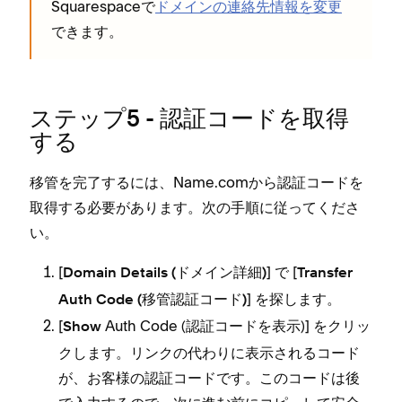
Squarespaceで
ドメインの連絡先情報を変更
できます⁠。
ステ⁠ップ5 - 認証コ⁠ードを取得
する
移管を完了するには⁠、Name⁠.comから認証コ⁠ードを
取得する必要があります⁠。次の手順に従⁠ってくださ
い⁠。
[⁠
⁠] で [⁠
Domain Details (⁠ドメイン詳細⁠)
Transfer
⁠] を探します⁠。
Auth Code (⁠移管認証コ⁠ード⁠)
[⁠
Auth Code (⁠認証コ⁠ードを表示⁠)⁠] をクリ⁠ッ
Show
クします⁠。リンクの代わりに表示されるコ⁠ード
が⁠、お客様の認証コ⁠ードです⁠。このコ⁠ードは後