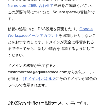
Name⁠.comに問い合わせて
詳細をご確認ください⁠。
この所要時間については⁠、Squarespaceの管轄外で
す⁠。
移管の処理中は⁠、DNS設定を変更したり⁠、
Google
Workspaceメ⁠ール アカウント
を追加したりしないこ
とをおすすめします⁠。ドメインが完全に移管される
まで待⁠ってから⁠、新しい統合を追加するようにして
ください⁠。
ドメインの移管が完了すると⁠、
customercare@squarespace⁠.comからお礼メ⁠ール
が届き⁠、
[⁠ドメイン⁠] パネル
にそのドメインが緑色の
ラベルで表示されます⁠。
移管の失敗に関するトラブル