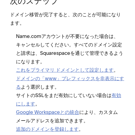
次のステ⁠ップ
ドメイン移管が完了すると⁠、次のことが可能になり
ます⁠。
Name⁠.comアカウントが不要にな⁠った場合は⁠、
キ⁠ャンセルしてください⁠。すべてのドメイン設定
と請求は⁠、Squarespaceを通じて管理できるよう
になります⁠。
これをプライマリ ドメインとして設定します
⁠。
ドメインの「⁠www⁠」プレフ⁠ィ⁠ックスを非表示にす
る
よう選択します⁠。
サイトのSSLをまだ有効にしていない場合は
有効
にします
⁠。
Google Workspaceとの統合
により⁠、カスタム
メ⁠ールアドレスを追加できます⁠。
追加のドメインを登録します
⁠。