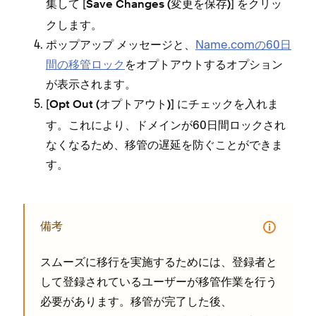
集して [⁠
⁠] をクリ⁠ッ
Save Changes (⁠変更を保存⁠)
クします⁠。
ポ⁠ップア⁠ップ メ⁠ッセ⁠ージと⁠、
Name⁠.comの60日
間の移管ロ⁠ック
をオプトアウトするオプシ⁠ョン
が表示されます⁠。
[⁠
⁠] にチ⁠ェ⁠ックを入れま
Opt Out (⁠オプトアウト⁠)
す⁠。これにより⁠、ドメインが60日間ロ⁠ックされ
なくなるため⁠、移管の遅延を防ぐことができま
す⁠。
備考
スム⁠ーズに移行を実施するためには⁠、登録者と
して登録されているユ⁠ーザ⁠ーが移管作業を行う
必要があります⁠。移管が完了した後⁠、