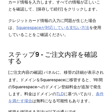
カ⁠ード情報を入力します⁠。すべての情報が正しいこ
とを確認して⁠、[⁠
⁠] をクリ⁠ックします⁠。
保存して続行
クレジ⁠ットカ⁠ード情報の入力に問題が生じた場合
は⁠、
Squarespaceが対応している支払い方法
を使用
していることをご確認ください⁠。
ステ⁠ップ9 - ご注文内容を確認
する
[⁠
⁠] パネルに⁠、移管の詳細が表示され
ご注文内容の確認
ます⁠。ドメインをSquarespaceに移管すると⁠、1年間
のSquarespaceへのドメイン登録料金が追加で発生
します⁠。料金はドメインの
TLD
に基づいており⁠、
条件
を満たす場合
は無料になる可能性もあります⁠。
移管を確認する方法は以下の通りです⁠。