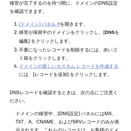
移管が完了するのを待つ間に⁠、ドメインのDNS設定
を確認できます⁠。
[⁠ドメイン⁠] パネル
を開きます⁠。
移管が保留中のドメインをクリ⁠ックし⁠、[⁠
DNSを
⁠] をクリ⁠ックします⁠。
編集
不要にな⁠ったレコ⁠ードを削除するには⁠、赤いゴ
ミ箱をクリ⁠ックします⁠。
ドメインの新しいカスタム レコ⁠ードを作成する
には⁠、[⁠
⁠] をクリ⁠ックします⁠。
レコ⁠ードを追加
DNSレコ⁠ードを確認するときは⁠、次の点にご注意く
ださい⁠。
ドメインの移管中⁠、[⁠DNS設定⁠] パネルにはMX⁠、
TXT⁠、A⁠、CNAME⁠、およびSRVレコ⁠ードのみが表
示されます⁠。これらのレコ⁠ードは⁠、お客様のドメ