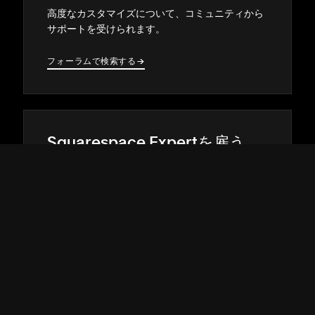
高度なカスタマイズについて⁠、コミ⁠ュニテ⁠ィから
サポ⁠ートを受けられます⁠。
フ⁠ォ⁠ーラムで検索する
→
→
Squarespace Expertを雇う
経験豊富なデザイナ⁠ーや開発者から力を借りて⁠、
オンラインで目を引くサイトを構築しまし⁠ょう⁠。
マ⁠ッチングする
→
→