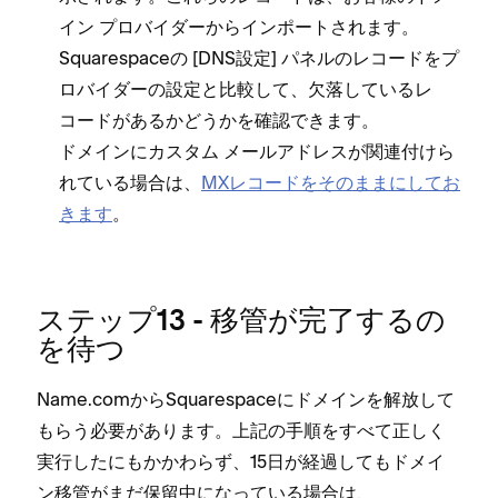
イン プロバイダ⁠ーからインポ⁠ートされます⁠。
Squarespaceの [⁠DNS設定⁠] パネルのレコ⁠ードをプ
ロバイダ⁠ーの設定と比較して⁠、欠落しているレ
コ⁠ードがあるかどうかを確認できます⁠。
ドメインにカスタム メ⁠ールアドレスが関連付けら
れている場合は⁠、
MXレコ⁠ードをそのままにしてお
きます
⁠。
ステ⁠ップ13 - 移管が完了するの
を待つ
Name⁠.comからSquarespaceにドメインを解放して
もらう必要があります⁠。上記の手順をすべて正しく
実行したにもかかわらず⁠、15日が経過してもドメイ
ン移管がまだ保留中にな⁠っている場合は⁠、