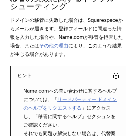
シ⁠ュ⁠ーテ⁠ィング
ドメインの移管に失敗した場合は⁠、Squarespaceか
らメ⁠ールが届きます⁠。登録フ⁠ィ⁠ールドに間違⁠った情
報を入力した場合や⁠、Name⁠.comが移管を拒否した
場合⁠、または
その他の理由
により⁠、このような結果
が生じる場合があります⁠。
ヒント
Name⁠.comへの問い合わせに関するヘルプ
については⁠、「⁠
サ⁠ードパ⁠ーテ⁠ィ⁠ー ドメイン
のヘルプをリクエストする
⁠」にアクセス
し⁠、「⁠移管に関するヘルプ⁠」セクシ⁠ョンを
ご確認ください⁠。
それでも問題が解決しない場合は⁠、代替案