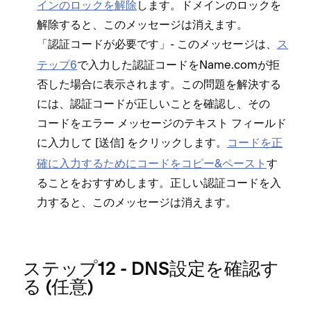
インのロ⁠ックを解除
します⁠。ドメインのロ⁠ックを
解除すると⁠、このメ⁠ッセ⁠ージは消えます⁠。
「⁠
⁠」- このメ⁠ッセ⁠ージは⁠、
ス
認証コ⁠ードが必要です
テ⁠ップ6
で入力した認証コ⁠ードをName⁠.comが拒
否した場合に表示されます⁠。この問題を解決する
には⁠、認証コ⁠ードが正しいことを確認し⁠、その
コ⁠ードをエラ⁠ー メ⁠ッセ⁠ージのテキスト フ⁠ィ⁠ールド
に入力して [⁠
⁠] をクリ⁠ックします⁠。
コ⁠ードを正
送信
確に入力するためにコ⁠ードをコピ⁠ー&ペ⁠ースト
す
ることをおすすめします⁠。正しい認証コ⁠ードを入
力すると⁠、このメ⁠ッセ⁠ージは消えます⁠。
ステ⁠ップ12 - DNS設定を確認す
る (⁠任意⁠)