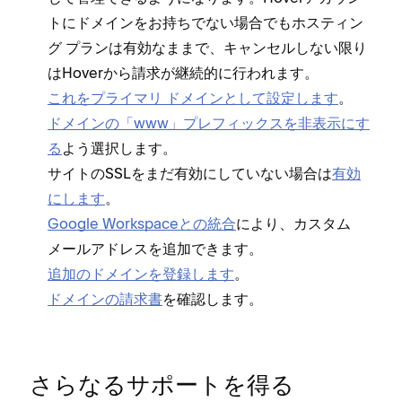
トにドメインをお持ちでない場合でもホステ⁠ィン
グ プランは有効なままで⁠、キ⁠ャンセルしない限り
はHoverから請求が継続的に行われます⁠。
これをプライマリ ドメインとして設定します
⁠。
ドメインの「⁠www⁠」プレフ⁠ィ⁠ックスを非表示にす
る
よう選択します⁠。
サイトのSSLをまだ有効にしていない場合は
有効
にします
⁠。
Google Workspaceとの統合
により⁠、カスタム
メ⁠ールアドレスを追加できます⁠。
追加のドメインを登録します
⁠。
ドメインの請求書
を確認します⁠。
さらなるサポ⁠ートを得る