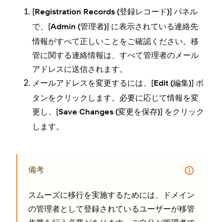
[⁠
⁠] パネル
Registration Records (⁠登録レコ⁠ード⁠)
で⁠、[⁠
⁠] に表示されている連絡先
Admin (⁠管理者⁠)
情報がすべて正しいことをご確認ください⁠。移
管に関する連絡情報は⁠、すべて管理者のメ⁠ール
アドレスに送信されます⁠。
メ⁠ールアドレスを変更するには⁠、[⁠
⁠] ボ
Edit (⁠編集⁠)
タンをクリ⁠ックします⁠。必要に応じて情報を変
更し⁠、[⁠
⁠] をクリ⁠ック
Save Changes (⁠変更を保存⁠)
します⁠。
備考
スム⁠ーズに移行を実施するためには⁠、ドメイン
の管理者として登録されているユ⁠ーザ⁠ーが移管