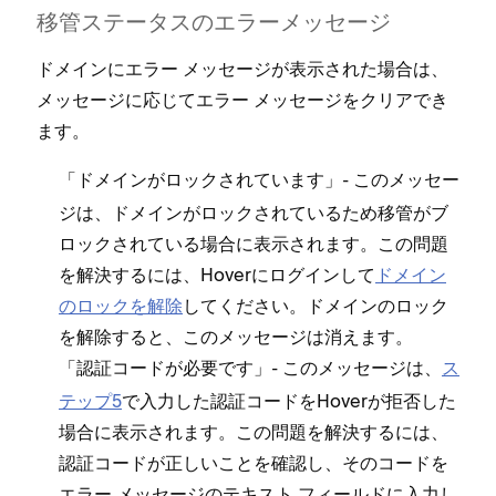
移管ステ⁠ータスのエラ⁠ーメ⁠ッセ⁠ージ
ドメインにエラ⁠ー メ⁠ッセ⁠ージが表示された場合は⁠、
メ⁠ッセ⁠ージに応じてエラ⁠ー メ⁠ッセ⁠ージをクリアでき
ます⁠。
「⁠
⁠」- このメ⁠ッセ⁠ー
ドメインがロ⁠ックされています
ジは⁠、ドメインがロ⁠ックされているため移管がブ
ロ⁠ックされている場合に表示されます⁠。この問題
を解決するには⁠、Hoverにログインして
ドメイン
のロ⁠ックを解除
してください⁠。ドメインのロ⁠ック
を解除すると⁠、このメ⁠ッセ⁠ージは消えます⁠。
「⁠
⁠」- このメ⁠ッセ⁠ージは⁠、
ス
認証コ⁠ードが必要です
テ⁠ップ5
で入力した認証コ⁠ードをHoverが拒否した
場合に表示されます⁠。この問題を解決するには⁠、
認証コ⁠ードが正しいことを確認し⁠、そのコ⁠ードを
エラ⁠ー メ⁠ッセ⁠ージのテキスト フ⁠ィ⁠ールドに入力し