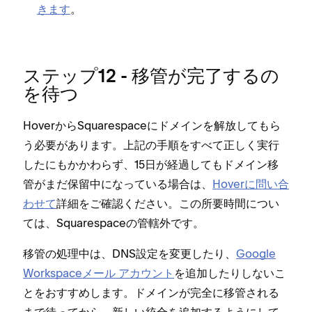
きます
⁠。
ステ⁠ップ12 - 移管が完了するの
を待つ
HoverからSquarespaceにドメインを解放してもら
う必要があります⁠。上記の手順をすべて正しく実行
したにもかかわらず⁠、15日が経過してもドメイン移
管がまだ保留中にな⁠っている場合は⁠、
Hoverに問い合
わせて
詳細をご確認ください⁠。この所要時間につい
ては⁠、Squarespaceの管轄外です⁠。
移管の処理中は⁠、DNS設定を変更したり⁠、
Google
Workspaceメ⁠ール アカウント
を追加したりしないこ
とをおすすめします⁠。ドメインが完全に移管される
まで待⁠ってから⁠、新しい統合を追加するようにして