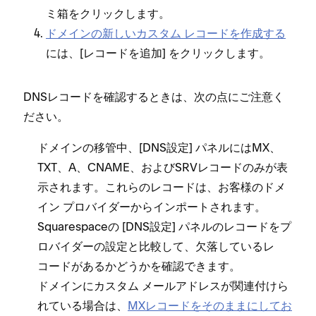
ミ箱をクリ⁠ックします⁠。
ドメインの新しいカスタム レコ⁠ードを作成する
には⁠、[⁠
⁠] をクリ⁠ックします⁠。
レコ⁠ードを追加
DNSレコ⁠ードを確認するときは⁠、次の点にご注意く
ださい⁠。
ドメインの移管中⁠、[⁠DNS設定⁠] パネルにはMX⁠、
TXT⁠、A⁠、CNAME⁠、およびSRVレコ⁠ードのみが表
示されます⁠。これらのレコ⁠ードは⁠、お客様のドメ
イン プロバイダ⁠ーからインポ⁠ートされます⁠。
Squarespaceの [⁠DNS設定⁠] パネルのレコ⁠ードをプ
ロバイダ⁠ーの設定と比較して⁠、欠落しているレ
コ⁠ードがあるかどうかを確認できます⁠。
ドメインにカスタム メ⁠ールアドレスが関連付けら
れている場合は⁠、
MXレコ⁠ードをそのままにしてお