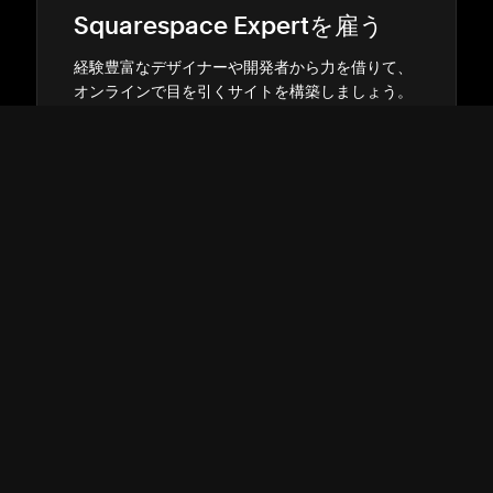
Squarespace Expertを雇う
経験豊富なデザイナ⁠ーや開発者から力を借りて⁠、
オンラインで目を引くサイトを構築しまし⁠ょう⁠。
マ⁠ッチングする
→
→
サポート
↓
コミュニティ
↓
開発者
↓