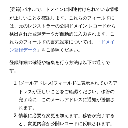
[⁠
⁠] パネルで⁠、ドメインに関連付けられている情報
登録
が正しいことを確認します⁠。これらのフ⁠ィ⁠ールドに
は⁠、元のレジストラ⁠ーの公開ドメイン レコ⁠ードから
検出された登録デ⁠ータが自動的に入力されます⁠。こ
れらのフ⁠ィ⁠ールドの書式設定については⁠、「⁠
ドメイ
ン登録デ⁠ータ
⁠」をご参照ください⁠。
登録詳細の確認や編集を行う方法は以下の通りで
す⁠。
[⁠
⁠]フ⁠ィ⁠ールドに表示されているア
メ⁠ールアドレス
ドレスが正しいことをご確認ください⁠。移管の
完了時に⁠、このメ⁠ールアドレスに通知が送信さ
れます⁠。
情報に必要な変更を加えます⁠。移管が完了する
と⁠、変更内容が公開レコ⁠ードに反映されます⁠。