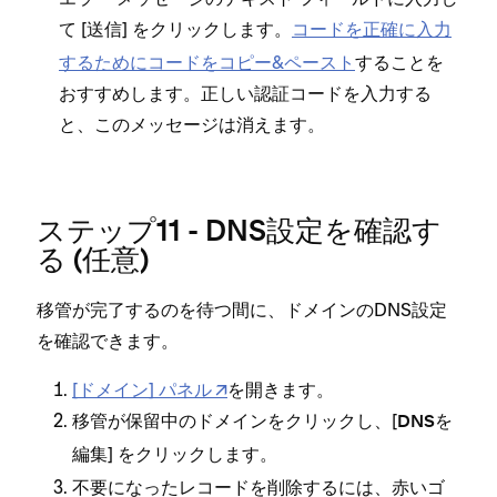
て [⁠
⁠] をクリ⁠ックします⁠。
コ⁠ードを正確に入力
送信
するためにコ⁠ードをコピ⁠ー&ペ⁠ースト
することを
おすすめします⁠。正しい認証コ⁠ードを入力する
と⁠、このメ⁠ッセ⁠ージは消えます⁠。
ステ⁠ップ11 - DNS設定を確認す
る (⁠任意⁠)
移管が完了するのを待つ間に⁠、ドメインのDNS設定
を確認できます⁠。
[⁠ドメイン⁠] パネル
を開きます⁠。
移管が保留中のドメインをクリ⁠ックし⁠、[⁠
DNSを
⁠] をクリ⁠ックします⁠。
編集
不要にな⁠ったレコ⁠ードを削除するには⁠、赤いゴ