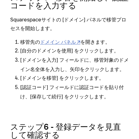
コ⁠ードを入力する
Squarespaceサイトの [⁠ドメイン⁠] パネルで移管プロ
セスを開始します⁠。
移管先の
ドメイン パネル
を開きます⁠。
[⁠
⁠] をクリ⁠ックします⁠。
自分のドメインを使用
[⁠
⁠] フ⁠ィ⁠ールドに⁠、移管対象のドメ
ドメインを入力
イン名全体を入力し⁠、矢印をクリ⁠ックします⁠。
[⁠
⁠] をクリ⁠ックします⁠。
ドメインを移管
[⁠
⁠] フ⁠ィ⁠ールドに認証コ⁠ードを貼り付
認証コ⁠ード
け⁠、[⁠
⁠] をクリ⁠ックします⁠。
保存して続行
ステ⁠ップ6 - 登録デ⁠ータを見直
して確認する