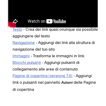
Puoi aggiungere dei link in quasi tutte le parti del
tuo sito. Per la procedura di aggiunta dei vari tipi di
link, consulta la guida corrispondente:
Testo
- Crea dei link quasi ovunque sia possibile
aggiungere del testo
Navigazione
- Aggiungi dei link alla struttura di
navigazione del tuo sito
Immagini
- Trasforma le immagini in link
Blocchi pulsanti
- Aggiungi pulsanti di
collegamento alle aree di contenuto
Pagine di copertina (versione 7.0)
- Aggiungi
link o pulsanti nel pannello
delle Pagine
Azioni
di copertina