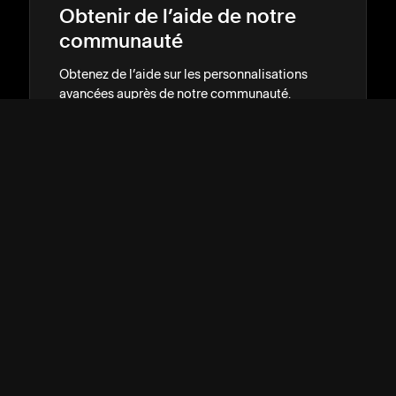
Obtenir de l’aide de notre
communauté
Obtenez de l’aide sur les personnalisations
avancées auprès de notre communauté.
RECHERCHER DANS LES FORUMS
→
→
Trouver un Squarespace
Expert
Démarquez-vous en ligne avec l’aide d’un
designer ou d’un développeur expérimenté.
RECEVOIR DES RECOMMANDATIONS
→
→