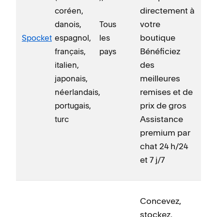
directement à
coréen,
votre
danois,
Tous
boutique
Spocket
espagnol,
les
Bénéficiez
français,
pays
des
italien,
meilleures
japonais,
remises et de
néerlandais,
prix de gros
portugais,
Assistance
turc
premium par
chat 24 h/24
et 7 j/7
Concevez,
stockez,