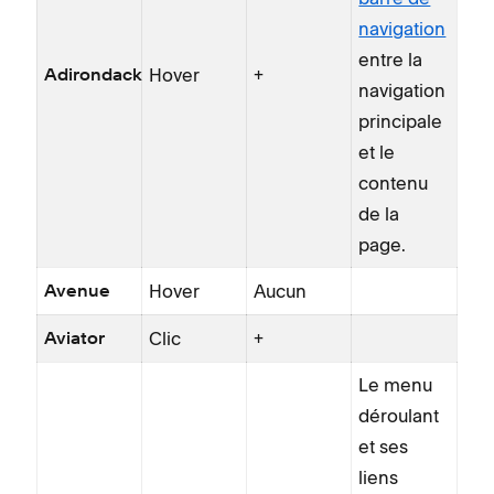
navigation
entre la
Hover
+
Adirondack
navigation
principale
et le
contenu
de la
page.
Hover
Aucun
Avenue
Clic
+
Aviator
Le menu
déroulant
et ses
liens