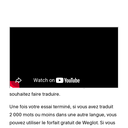
Essais et forfaits Weglot
Weglot est gratuit pour une langue et jusqu’à
2 000 mots. Avec l’essai de dix jours de Weglot,
vous pouvez traduire un site de 10 000 mots
maximum dans une autre langue. Cela inclut tous
les
e-mails de notifications client
que vous
souhaitez faire traduire.
Une fois votre essai terminé, si vous avez traduit
2 000 mots ou moins dans une autre langue, vous
pouvez utiliser le forfait gratuit de Weglot. Si vous