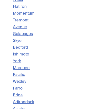
Flatiron
Momentum
Tremont
Avenue
Galapagos
Skye
Bedford
Ishimoto
York
Marquee
Pacific
Wexley
Farro
Brine
Adirondack
Aviator