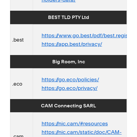
BEST TLD PTY Ltd
https://www.go.best/pdf/best.registry.
.best
https://app.best/privacy/
Big Room, Inc
https://go.eco/policies/
.eco
https://go.eco/privacy/
CAM Connecting SARL
https://nic.cam/#resources
https://nic.cam/static/doc/CAM-
.cam