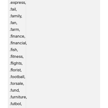
.express,
.fail,
.family,
.fan,
.farm,
.finance,
.financial,
.fish,
.fitness,
.flights,
.florist,
.football,
.forsale,
.fund,
.furniture,
.futbol,