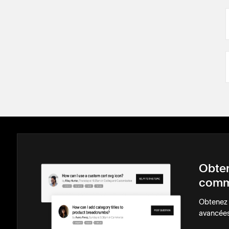
Obten
comm
Obtenez d
avancées