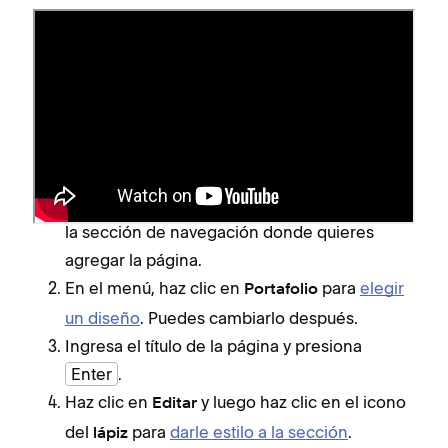
Añadir una Página de
portafolio
Para añadir una Página de portafolio, sigue estos
pasos:
Abre el
panel Páginas
y haz clic en
junto a
+
la sección de navegación donde quieres
agregar la página.
En el menú, haz clic en
para
elegir
Portafolio
un diseño
. Puedes cambiarlo después.
Ingresa el título de la página y presiona
Enter
.
Haz clic en
y luego haz clic en el icono
Editar
del
para
darle estilo a la sección
.
lápiz