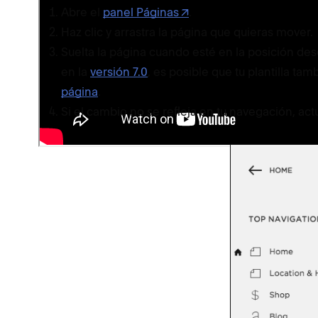
Abre el
panel Páginas
.
Haz clic y arrastra la página que quieras mover.
Suelta la página cuando esté en la posición dese
en la
versión 7.0
, es posible que tu plantilla ta
página
.
Si el cambio no se refleja en tu navegación, act