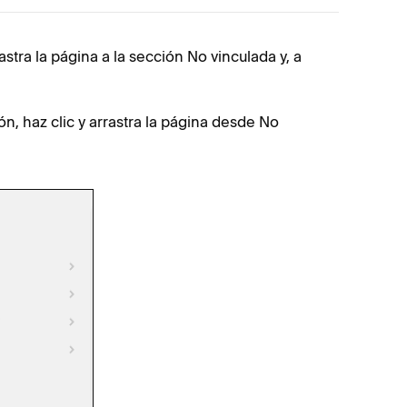
stra la página a la sección No vinculada y, a
Para move
Puls
n, haz clic y arrastra la página desde No
Mueve
Si 
ha
Si 
la 