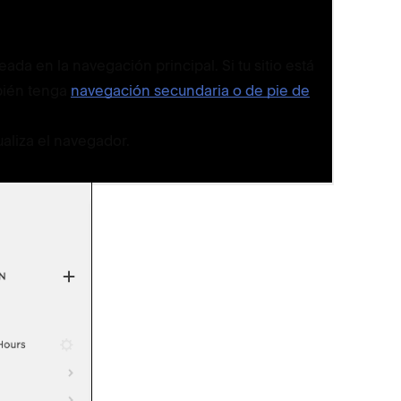
Puls
Mueve
ada en la navegación principal. Si tu sitio está
Si 
mbién tenga
navegación secundaria o de pie de
ha
Si 
ualiza el navegador.
la 