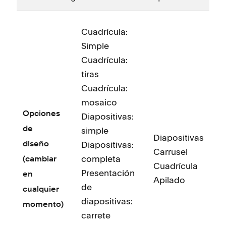
D
g
Cuadrícula:
i
Simple
d
Cuadrícula:
p
tiras
Cuadrícula:
Ven
mosaico
Opciones
Diapositivas:
F
g
de
simple
Diapositivas
e
Diapositivas:
diseño
Carrusel
g
completa
(cambiar
Cuadrícula
M
Presentación
en
Apilado
de
C
cualquier
diapositivas:
i
momento)
carrete
m