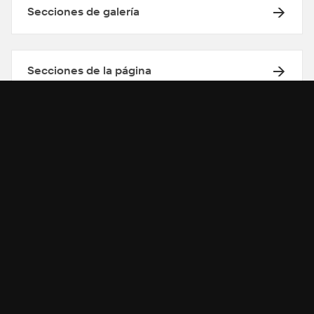
Secciones de galería
Secciones de la página
Recibe ayuda de nuestra
comunidad
Recibe la ayuda de nuestra comunidad para
personalizaciones avanzadas.
BUSCAR EN LOS FOROS
→
→