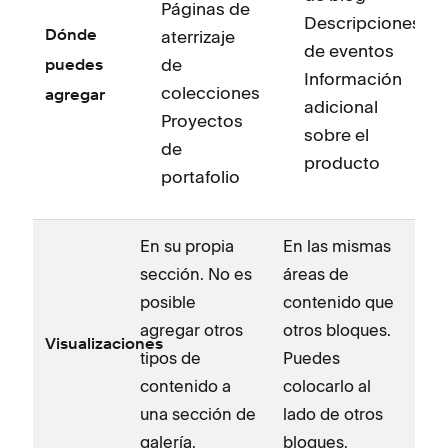
d
Páginas de
Descripciones
c
aterrizaje
Dónde
de eventos
a
de
puedes
Información
colecciones
T
agregar
adicional
Proyectos
b
sobre el
de
c
producto
portafolio
e
S
b
En su propia
En las mismas
c
sección. No es
áreas de
d
posible
contenido que
e
agregar otros
otros bloques.
Visualizaciones
l
tipos de
Puedes
E
contenido a
colocarlo al
b
una sección de
lado de otros
d
galería.
bloques.