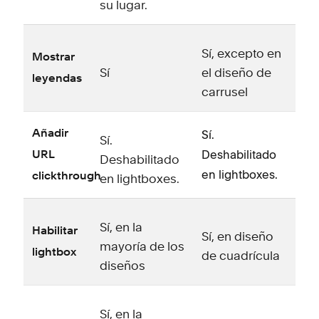
su lugar.
p
e
Sí, excepto en
Mostrar
Sí
el diseño de
leyendas
carrusel
Sí.
Añadir
Sí.
Deshabilitado
URL
Deshabilitado
en lightboxes.
clickthrough
en lightboxes.
Sí, en la
Habilitar
Sí, en diseño
mayoría de los
lightbox
de cuadrícula
diseños
Sí, en la