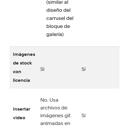
(similar al
e
diseño del
a
carrusel del
e
bloque de
S
galería)
T
p
p
Imágenes
s
de stock
d
Sí
Sí
con
o
licencia
T
m
g
No. Usa
b
archivos de
Insertar
b
imágenes gif.
Sí
video
animadas en
s