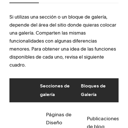
Si utilizas una sección o un bloque de galería,
Al i
depende del área del sitio donde quieras colocar
de g
una galería. Comparten las mismas
Reco
funcionalidades con algunas diferencias
de g
menores. Para obtener una idea de las funciones
enco
disponibles de cada uno, revisa el siguiente
plan
cuadro.
gale
alte
tamb
Secciones de
Bloques de
luga
galería
Galería
pági
Ven
Páginas de
Publicaciones
Diseño
C
de blog