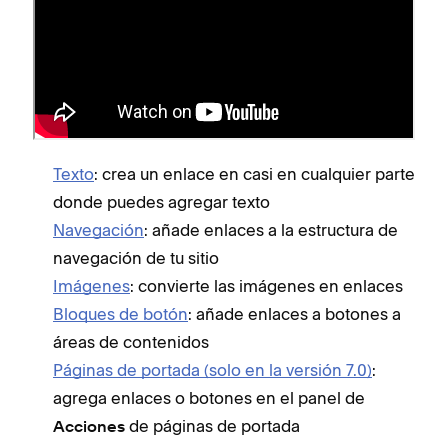
enlaces?
Puedes agregar un enlace casi en cualquier parte
de tu sitio: Si deseas conocer los pasos para
añadir varios tipos de enlaces, consulta la guía
correspondiente:
Texto
: crea un enlace en casi en cualquier parte
donde puedes agregar texto
Navegación
: añade enlaces a la estructura de
navegación de tu sitio
Imágenes
: convierte las imágenes en enlaces
Bloques de botón
: añade enlaces a botones a
áreas de contenidos
Páginas de portada (solo en la versión 7.0)
:
agrega enlaces o botones en el panel de
de páginas de portada
Acciones