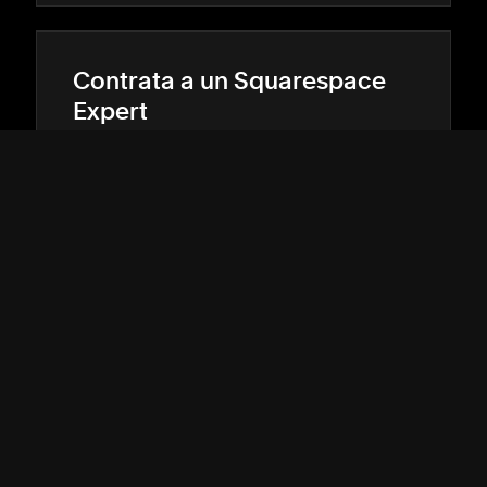
Contrata a un Squarespace
Expert
Destácate en línea con la ayuda de un
diseñador o desarrollador con experiencia.
ENCUENTRA COINCIDENCIAS
→
→
ATENCIÓN AL CLIENTE
↓
COMUNIDAD
↓