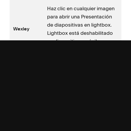
Haz clic en cualquier imagen
para abrir una Presentación
de diapositivas en lightbox.
Wexley
Lightbox está deshabilitado
en dispositivos móviles.
Las leyendas no se muestran.
Página de galería se
establece en Cuadrícula.
Las URL clickthrough
deshabilitan un lightbox.
York
Las leyendas de imagen se
muestran al desplazar el
cursor.