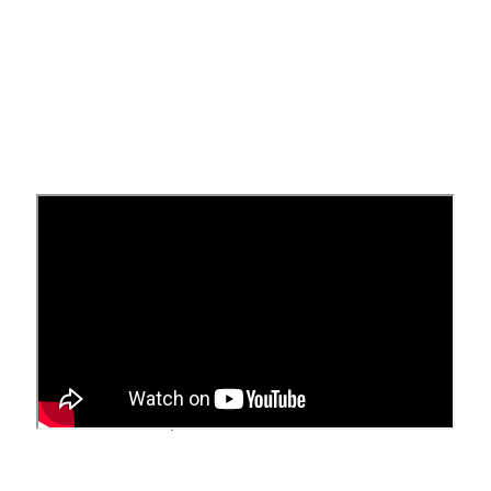
Antes de comenzar
No se admite la función de alejar y acercar
imágenes de lightbox en dispositivos móviles.
Si tu sitio está en
Squarespace versión 7.0
, las
opciones de la página de galería varían
en
función de la plantilla
.