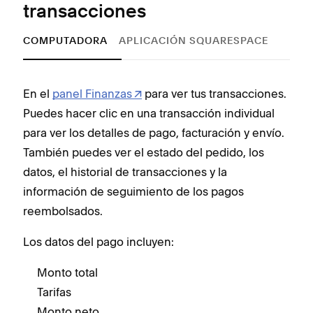
transacciones
COMPUTADORA
APLICACIÓN SQUARESPACE
En el
panel Finanzas
para ver tus transacciones.
Puedes hacer clic en una transacción individual
And
para ver los detalles de pago, facturación y envío.
También puedes ver el estado del pedido, los
Abre
datos, el historial de transacciones y la
Toc
información de seguimiento de los pagos
tran
reembolsados.
fact
del 
Los datos del pago incluyen:
y la
Monto total
ree
Tarifas
Los 
Monto neto