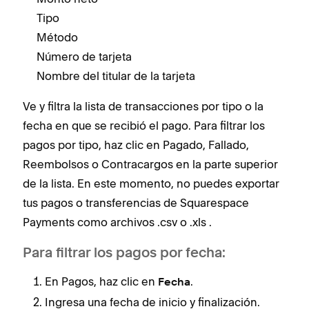
Tipo
M
Método
T
Número de tarjeta
M
Nombre del titular de la tarjeta
T
M
Ve y filtra la lista de transacciones por tipo o la
N
fecha en que se recibió el pago. Para filtrar los
N
pagos por tipo, ‌haz clic en Pagado, Fallado,
Reembolsos o Contracargos en la parte superior
Pued
de la lista. En este momento, no puedes exportar
esta
tus pagos o transferencias de Squarespace
pag
Payments como archivos .csv o .xls .
como
Para filtrar los pagos por fecha:
Par
En Pagos, haz clic en
.
Fecha
Ingresa una fecha de inicio y finalización.