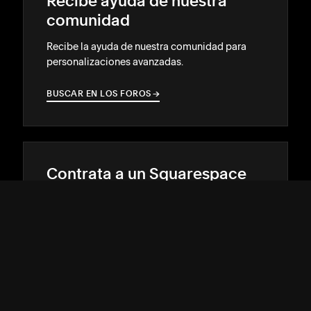
Recibe ayuda de nuestra
comunidad
Recibe la ayuda de nuestra comunidad para
personalizaciones avanzadas.
BUSCAR EN LOS FOROS
→
→
Contrata a un Squarespace
Expert
Destácate en línea con la ayuda de un
diseñador o desarrollador con experiencia.
ENCUENTRA COINCIDENCIAS
→
→