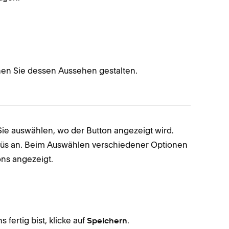
Tippen
nen Sie dessen Aussehen gestalten.
Sie auswählen, wo der Button angezeigt wird.
Passen Si
üs an. Beim Auswählen verschiedener Optionen
verschied
ons angezeigt.
Größe
-
Form
Wenn du m
fertig bist, klicke auf
.
Speichern
Speicher