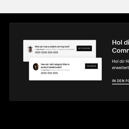
Hol di
Comm
Hol dir 
erweiter
IN DEN 