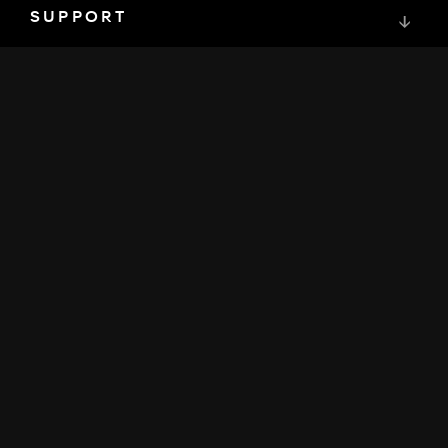
SUPPORT
↓
COMMUNITY
↓
ENTWICKLER
↓
RESSOURCEN
↓