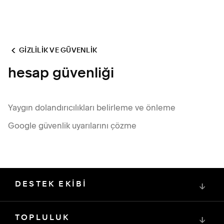
GIZLILIK VE GÜVENLIK
hesap güvenliği
Yaygın dolandırıcılıkları belirleme ve önleme
Google güvenlik uyarılarını çözme
DESTEK EKİBİ
↓
TOPLULUK
↓