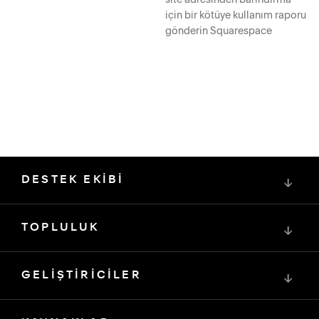
için bir kötüye kullanım raporu
gönderin Squarespace
DESTEK EKİBİ
↓
TOPLULUK
↓
GELİŞTİRİCİLER
↓