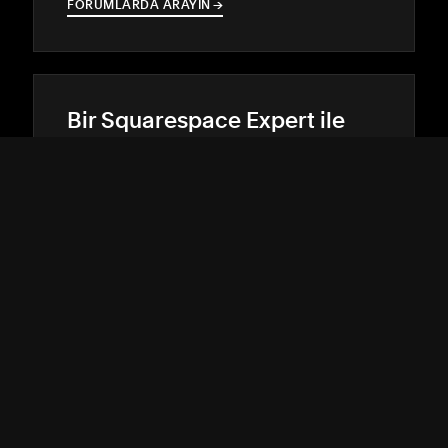
FORUMLARDA ARAYIN
→
→
Bir Squarespace Expert ile
çalışın
Deneyimli bir tasarımcı veya geliştiricinin
yardımıyla internette öne çıkın.
UZMAN BULUN
→
→
DESTEK EKİBİ
↓