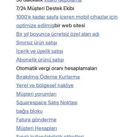
7/24 Müşteri Destek Ekibi
y
1000'e kadar sayfa
içeren mobil cihazlar için
D
optimize edilmiş
bir web sitesi
T
Bir yıl boyunca ücretsiz özel alan adı
Ü
Sınırsız ürün satışı
S
İçerik ve üyelik satışı
M
Abonelik ürünü satışı
G
Otomatik vergi oranı hesaplamaları
N
Bırakılmış Ödeme Kurtarma
O
Yerel ve bölgesel nakliye
O
Müşteri yorumları
T
Squarespace Satış Noktası
Ü
bağış bloku
a
Fatura gönderme
S
Müşteri Hesapları
C
Sınırlı kullanılabilirlik etiketleri
k