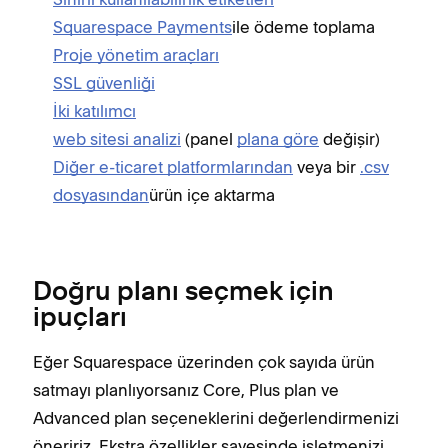
Squarespace Payments
ile ödeme toplama
K
Proje yönetim araçları
G
SSL güvenliği
F
İki katılımcı
Z
web sitesi analizi
(panel
plana göre
değişir)
Diğer e-ticaret platformlarından
veya bir
.csv
dosyasından
ürün içe aktarma
Doğru planı seçmek için
ipuçları
Eğer Squarespace üzerinden çok sayıda ürün
satmayı planlıyorsanız Core, Plus plan ve
Advanced plan seçeneklerini değerlendirmenizi
öneririz. Ekstra özellikler sayesinde işletmenizi