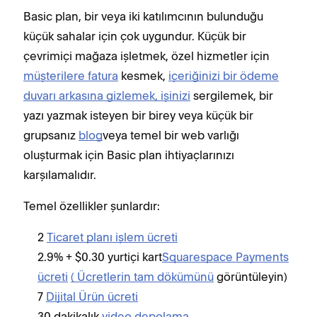
Basic plan, bir veya iki katılımcının bulunduğu
Daha
küçük sahalar için çok uygundur. Küçük bir
etme
çevrimiçi mağaza işletmek, özel hizmetler için
yerl
müşterilere fatura
kesmek,
içeriğinizi bir ödeme
kull
duvarı arkasına gizlemek, işinizi
sergilemek, bir
içer
yazı yazmak isteyen bir birey veya küçük bir
ekib
grupsanız
blog
veya temel bir web varlığı
oluş
oluşturmak için Basic plan ihtiyaçlarınızı
yold
karşılamalıdır.
Basi
Temel özellikler şunlardır:
T
2
Ticaret planı işlem ücreti
2
2.9% + $0.30 yurtiçi kart
Squarespace Payments
ü
ücreti
( Ücretlerin tam dökümünü
görüntüleyin)
5
7
Dijital Ürün ücreti
5
30 dakikalık
video depolama
G