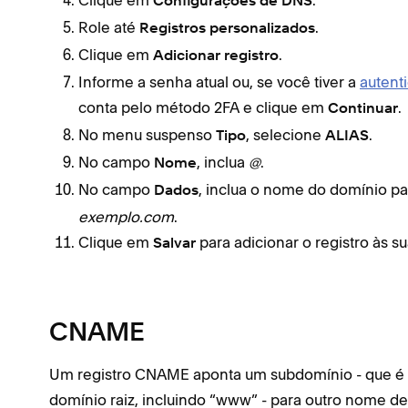
Clique em
.
Configurações de DNS
Role até
.
Registros personalizados
Clique em
.
Adicionar registro
Informe a senha atual ou, se você tiver a
autent
conta pelo método 2FA e clique em
.
Continuar
No menu suspenso
, selecione
.
Tipo
ALIAS
No campo
, inclua
@
.
Nome
No campo
, inclua o nome do domínio pa
Dados
exemplo.com
.
Clique em
para adicionar o registro às s
Salvar
CNAME
Um registro CNAME aponta um subdomínio - que é 
domínio raiz, incluindo “www” - para outro nome 