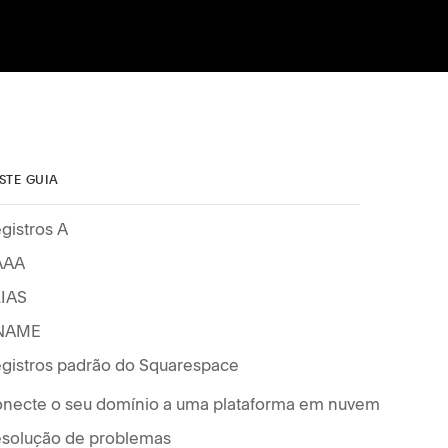
STE GUIA
gistros A
AAA
IAS
NAME
gistros padrão do Squarespace
necte o seu domínio a uma plataforma em nuvem
solução de problemas