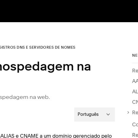
GISTROS DNS E SERVIDORES DE NOMES
NE
 hospedagem na
Re
A
AL
hospedagem na web.
C
Re
Português
Co
Re
A, ALIAS e CNAME a um domínio gerenciado pelo