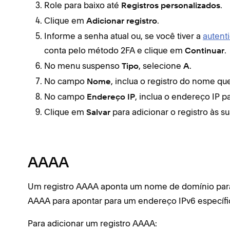
Role para baixo até
.
Registros personalizados
Clique em
.
Adicionar registro
Informe a senha atual ou, se você tiver a
autent
conta pelo método 2FA e clique em
.
Continuar
No menu suspenso
, selecione
.
Tipo
A
No campo
, inclua o registro do nome q
Nome
No campo
, inclua o endereço IP p
Endereço IP
Clique em
para adicionar o registro às s
Salvar
AAAA
Um registro AAAA aponta um nome de domínio para 
AAAA para apontar para um endereço IPv6 específi
Para adicionar um registro AAAA: