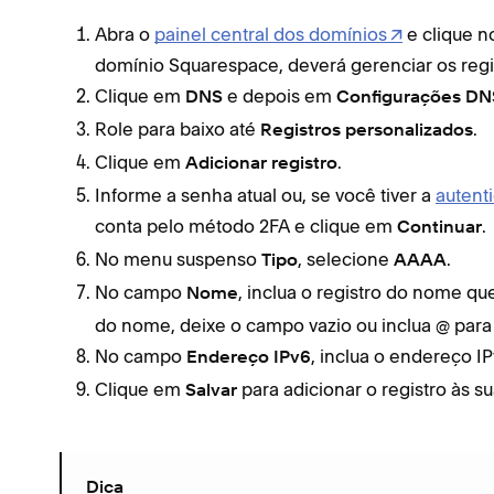
Abra o
painel central dos domínios
e clique n
domínio Squarespace, deverá gerenciar os reg
Clique em
e depois em
DNS
Configurações DN
Role para baixo até
.
Registros personalizados
Clique em
.
Adicionar registro
Informe a senha atual ou, se você tiver a
autent
conta pelo método 2FA e clique em
.
Continuar
No menu suspenso
, selecione
.
Tipo
AAAA
No campo
, inclua o registro do nome qu
Nome
do nome, deixe o campo vazio ou inclua @ para 
No campo
, inclua o endereço I
Endereço IPv6
Clique em
para adicionar o registro às s
Salvar
Dica