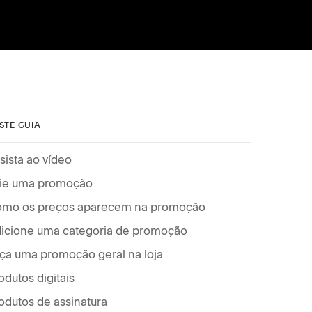
STE GUIA
sista ao vídeo
ie uma promoção
mo os preços aparecem na promoção
icione uma categoria de promoção
ça uma promoção geral na loja
odutos digitais
odutos de assinatura