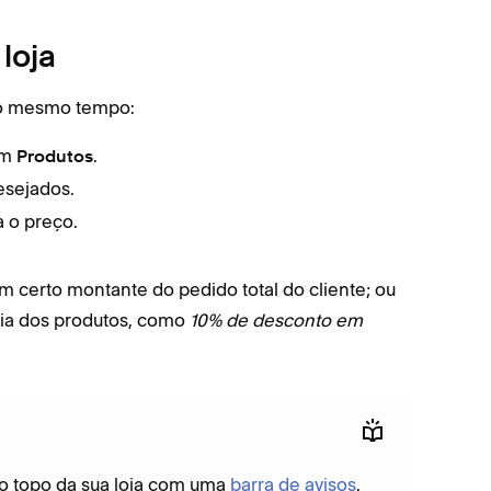
loja
ao mesmo tempo:
em
.
Produtos
esejados.
a o preço.
um certo montante do pedido total do cliente; ou
ia dos produtos, como
10% de desconto em
ao topo da sua loja com uma
barra de avisos
.