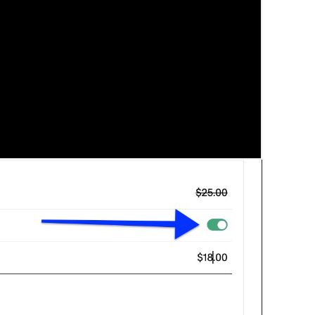
e clique em
Em cada
iantes
Editar todas.
o campo
, ative a opção
Na promoção
Na promoção