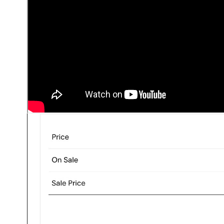
um preço para a promoção.
Se o produto tiver variantes, vá para a seção
Var
variante a ser incluída na promoção, clique n
e fixe um preço para a promoção.