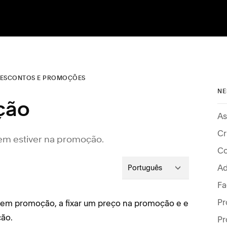
ESCONTOS E PROMOÇÕES
NE
ção
As
Cr
em estiver na promoção.
Co
Ad
Português
Fa
Pr
á em promoção, a fixar um preço na promoção e e
ção.
Pr