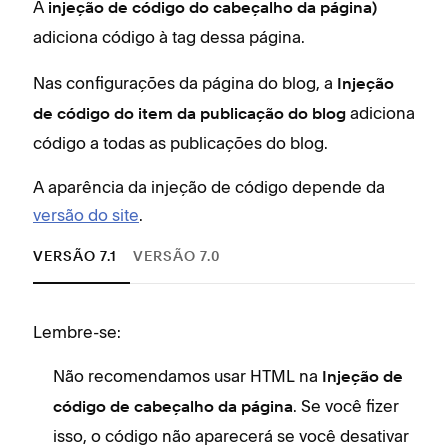
A
injeção de código do cabeçalho da página)
adiciona código à tag
dessa página.
Nas configurações da página do blog, a
Injeção
adiciona
de código do item da publicação do blog
código a todas as publicações do blog.
A aparência da injeção de código depende da
versão do site
.
VERSÃO 7.1
VERSÃO 7.0
Lembre-se:
Lem
Não recomendamos usar HTML na
A
Injeção de
d
. Se você fizer
código de cabeçalho da página
D
isso, o código não aparecerá se você desativar