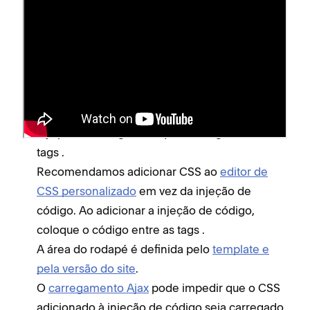
Antes de começar
Se você adicionar um código à injeção de
código, pode ser necessário
desativá-lo
durante a edição do seu site
.
Para adicionar JavaScript a um campo de
injeção de código, coloque o código entre as
tags
.
Recomendamos adicionar CSS ao
editor de
CSS personalizado
em vez da injeção de
código. Ao adicionar a injeção de código,
coloque o código entre as tags
.
A área do rodapé é definida pelo
template e
pela versão do site
.
O
carregamento Ajax
pode impedir que o CSS
adicionado à injeção de código seja carregado