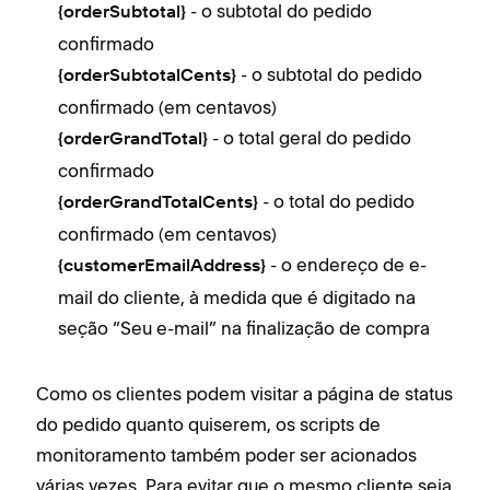
- o subtotal do pedido
{orderSubtotal}
confirmado
- o subtotal do pedido
{orderSubtotalCents}
confirmado (em centavos)
- o total geral do pedido
{orderGrandTotal}
confirmado
- o total do pedido
{orderGrandTotalCents}
confirmado (em centavos)
- o endereço de e-
{customerEmailAddress}
mail do cliente, à medida que é digitado na
seção “Seu e-mail” na finalização de compra
Como os clientes podem visitar a página de status
do pedido quanto quiserem, os scripts de
monitoramento também poder ser acionados
várias vezes. Para evitar que o mesmo cliente seja