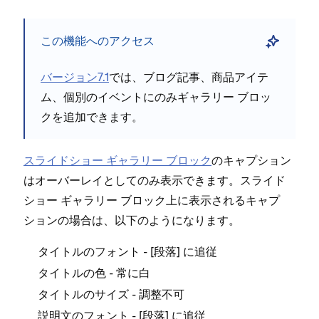
Be
スライド
この機能へのアクセス
はオ
のテン
バ⁠⁠⁠ージ⁠⁠⁠ョン7⁠⁠⁠.1
では⁠⁠⁠、ブログ記事⁠⁠⁠、商品アイテ
ロ⁠⁠
ム⁠⁠⁠、個別のイベントにのみギ⁠⁠⁠ャラリ⁠⁠⁠ー ブロ⁠⁠⁠ッ
Fi
下の
Sk
クを追加できます⁠⁠⁠。
タ
スライドシ⁠⁠⁠ョ⁠⁠⁠ー ギ⁠⁠⁠ャラリ⁠⁠⁠ー ブロ⁠⁠⁠ック
のキ⁠⁠⁠ャプシ⁠⁠⁠ョン
Fl
はオ⁠⁠⁠ーバ⁠⁠⁠ーレイとしてのみ表示できます⁠⁠⁠。スライド
Su
シ⁠⁠⁠ョ⁠⁠⁠ー ギ⁠⁠⁠ャラリ⁠⁠⁠ー ブロ⁠⁠⁠ック上に表示されるキ⁠⁠⁠ャプ
説
シ⁠⁠⁠ョンの場合は⁠⁠⁠、以下のようになります⁠⁠⁠。
- [⁠⁠⁠
⁠⁠⁠] に追従
タイトルのフ⁠⁠⁠ォント
段落
- 常に白
タイトルの色
Sky
Ga
- 調整不可
タイトルのサイズ
タ
- [⁠⁠⁠
⁠⁠⁠] に追従
説明文のフ⁠⁠⁠ォント
段落