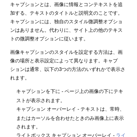
キ⁠ャプシ⁠ョンとは⁠、画像に情報とコンテキストを追
加する⁠、テキストのタイトルと説明文のことです⁠。
キ⁠ャプシ⁠ョンには⁠、独自のスタイル微調整オプシ⁠ョ
ンはありません⁠。代わりに⁠、サイト上の他のテキス
トの微調整オプシ⁠ョンに従います⁠。
画像キ⁠ャプシ⁠ョンのスタイルを設定する方法は⁠、画
像の場所と表示設定によ⁠って異なります⁠。キ⁠ャプ
シ⁠ョンは通常⁠、以下の3つの方法のいずれかで表示さ
れます⁠。
- ペ⁠ージ上の画像の下にテキ
キ⁠ャプシ⁠ョンを下に
ストが表示されます⁠。
- テキストは⁠、常時⁠、
キ⁠ャプシ⁠ョン オ⁠ーバ⁠ーレイ
またはカ⁠ーソルを合わせたときのみ画像上に表示
されます⁠。
-
ライ
ライトボ⁠ックス キ⁠ャプシ⁠ョン オ⁠ーバ⁠ーレイ