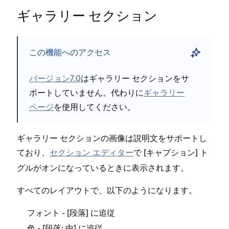
ギ⁠ャラリ⁠ー セクシ⁠ョン
この機能へのアクセス
バ⁠ージ⁠ョン7⁠.0
はギ⁠ャラリ⁠ー セクシ⁠ョンをサ
ポ⁠ートしていません⁠。代わりに
ギ⁠ャラリ⁠ー
ペ⁠ージ
を使用してください⁠。
ギ⁠ャラリ⁠ー セクシ⁠ョンの画像は説明文をサポ⁠ートし
ており⁠、
セクシ⁠ョン エデ⁠ィタ⁠ー
で [⁠
⁠] ト
キ⁠ャプシ⁠ョン
グルがオンにな⁠っているときに表示されます⁠。
すべてのレイアウトで⁠、以下のようになります⁠。
- [⁠
⁠] に追従
フ⁠ォント
段落
- [⁠
⁠] に追従