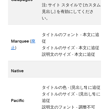
注⁠:
サイト スタイルで [⁠
カスタム
見出し
⁠] を有効にしてくださ
い⁠。
タイトルのフ⁠ォント
- 本文に追
Marquee
(⁠
廃
従
止
⁠)
タイトルのサイズ
- 本文に追従
説明文のサイズ
- 本文に追従
Native
注
タイトルの色
- [⁠
見出し1⁠] に追従
タイトルのサイズ
- [⁠
見出し1⁠] に
Pacific
追従
説明文のフ⁠ォント
- 調整不可