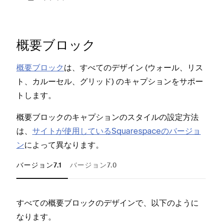
概要ブロ⁠ック
Fi
概要ブロ⁠ック
は⁠、すべてのデザイン (⁠ウ⁠ォ⁠ール⁠、リス
ト⁠、カル⁠ーセル⁠、グリ⁠ッド⁠) のキ⁠ャプシ⁠ョンをサポ⁠ー
トします⁠。
概要ブロ⁠ックのキ⁠ャプシ⁠ョンのスタイルの設定方法
Sk
は⁠、
サイトが使用しているSquarespaceのバ⁠ージ⁠ョ
ン
によ⁠って異なります⁠。
バージョン7.1
バージョン7.0
ライ
ほとん
すべての概要ブロ⁠⁠⁠ックのデザインで⁠⁠⁠、以下のように
すべ
プア
なります⁠⁠⁠。
れる