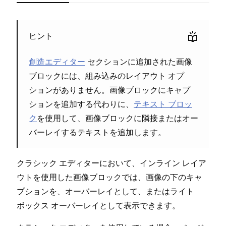
イン
ヒント
ンを⁠
オ⁠
創造エデ⁠⁠⁠ィタ⁠⁠⁠ー
セクシ⁠⁠⁠ョンに追加された画像
イル
ブロ⁠⁠⁠ックには⁠⁠⁠、組み込みのレイアウト オプ
い⁠⁠⁠。
シ⁠⁠⁠ョンがありません⁠⁠⁠。画像ブロ⁠⁠⁠ックにキ⁠⁠⁠ャプ
シ⁠⁠⁠ョンを追加する代わりに⁠⁠⁠、
テキスト ブロ⁠⁠⁠ッ
キ⁠
ク
を使用して⁠⁠⁠、画像ブロ⁠⁠⁠ックに隣接またはオ⁠⁠⁠ー
ほと
バ⁠⁠⁠ーレイするテキストを追加します⁠⁠⁠。
クの
よう
クラシ⁠⁠⁠ック エデ⁠⁠⁠ィタ⁠⁠⁠ーにおいて⁠⁠⁠、インライン レイア
ウトを使用した画像ブロ⁠⁠⁠ックでは⁠⁠⁠、画像の下のキ⁠⁠⁠ャ
フ
プシ⁠⁠⁠ョンを⁠⁠⁠、オ⁠⁠⁠ーバ⁠⁠⁠ーレイとして⁠⁠⁠、またはライト
ボ⁠⁠⁠ックス オ⁠⁠⁠ーバ⁠⁠⁠ーレイとして表示できます⁠⁠⁠。