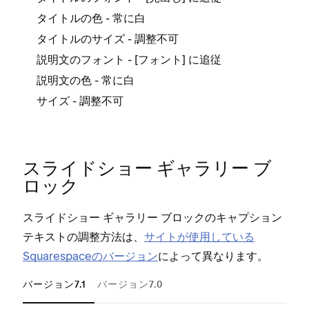
- 常に白
タイトルの色
- 調整不可
タイトルのサイズ
ただ
- [⁠⁠⁠
⁠⁠⁠] に追従
説明文のフ⁠⁠⁠ォント
フ⁠⁠⁠ォント
ミリ⁠⁠
Mo
- 常に白
説明文の色
- 調整不可
サイズ
Na
スライドシ⁠ョ⁠ー ギ⁠ャラリ⁠ー ブ
Ad
ロ⁠ック
スライドシ⁠ョ⁠ー ギ⁠ャラリ⁠ー ブロ⁠ックのキ⁠ャプシ⁠ョン
テキストの調整方法は⁠、
サイトが使用している
Squarespaceのバ⁠ージ⁠ョン
によ⁠って異なります⁠。
Pa
バージョン7.1
バージョン7.0