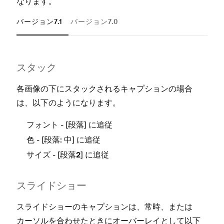
なります⁠。
Fl
バージョン7.1
バージョン7.0
Ad
Pa
スタ⁠⁠⁠ック
スタ
各画像の下にスタ⁠⁠⁠ックされるキ⁠⁠⁠ャプシ⁠⁠⁠ョンの場合
各画
は⁠⁠⁠、以下のようになります⁠⁠⁠。
は⁠
Sk
す⁠⁠⁠。
Av
- [⁠⁠⁠
⁠⁠⁠] に追従
フ⁠⁠⁠ォント
段落
- [⁠⁠⁠
⁠⁠⁠] に追従
フ
色
段落⁠⁠⁠: 中
- [⁠⁠⁠
⁠⁠⁠] に追従
サイズ
段落2
Tr
スライドシ⁠⁠⁠ョ⁠⁠⁠ー
Av
スライ
スライドシ⁠⁠⁠ョ⁠⁠⁠ーのキ⁠⁠⁠ャプシ⁠⁠⁠ョンは⁠⁠⁠、常時⁠⁠⁠、または
We
カ⁠⁠⁠ーソルを合わせたときにオ⁠⁠⁠ーバ⁠⁠⁠ーレイとして以下
スライ