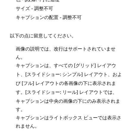
色
段落⁠: 中
- 調整不可
サイズ
- 調整不可
キ⁠ャプシ⁠ョンの配置
以下の点に留意してください⁠。
画像の説明では⁠、改行はサポ⁠ートされていませ
ん⁠。
キ⁠ャプシ⁠ョンは⁠、すべての [⁠
⁠] レイアウ
グリ⁠ッド
ト⁠、[⁠
⁠] レイアウト⁠、およ
スライドシ⁠ョ⁠ー⁠:
シンプル
び [⁠
⁠] レイアウトの各画像の下に表示されま
フル
す⁠。[⁠
⁠] レイアウトでは⁠、
スライドシ⁠ョ⁠ー⁠: リ⁠ール
キ⁠ャプシ⁠ョンは中央の画像の下にのみ表示されま
す⁠。
キ⁠ャプシ⁠ョンはライトボ⁠ックス ビ⁠ュ⁠ーでは表示さ
れません⁠。