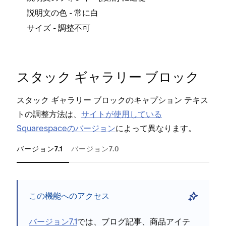
説
- 常に白
説明文の色
ク
- 調整不可
サイズ
スタ⁠ック ギ⁠ャラリ⁠ー ブロ⁠ック
Tr
Pa
スタ⁠ック ギ⁠ャラリ⁠ー ブロ⁠ックのキ⁠ャプシ⁠ョン テキス
トの調整方法は⁠、
サイトが使用している
Squarespaceのバ⁠ージ⁠ョン
によ⁠って異なります⁠。
バージョン7.1
バージョン7.0
スタ⁠⁠
この機能へのアクセス
像の
トで
バ⁠⁠⁠ージ⁠⁠⁠ョン7⁠⁠⁠.1
では⁠⁠⁠、ブログ記事⁠⁠⁠、商品アイテ