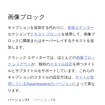
画像ブロ⁠ック
キ⁠ャプシ⁠ョンを追加する代わりに⁠、
創造エデ⁠ィタ⁠ー
セクシ⁠ョンで
テキスト ブロ⁠ック
を使用して⁠、画像ブ
ロ⁠ックに隣接またはオ⁠ーバ⁠ーレイするテキストを追
加します⁠。
クラシ⁠ック エデ⁠ィタ⁠ーでは⁠、ほとんどの
画像ブロ⁠ッ
ク レイアウト
が⁠、独自の
スタイル設定
を持つタイト
ルとサブタイトルをサポ⁠ートしています⁠。
これらの
キ⁠ャプシ⁠ョンのスタイルの設定方法は⁠、
サイトが使
用しているSquarespaceのバ⁠ージ⁠ョン
によ⁠って異な
ります⁠。
バージョン7.1
バージョン7.0