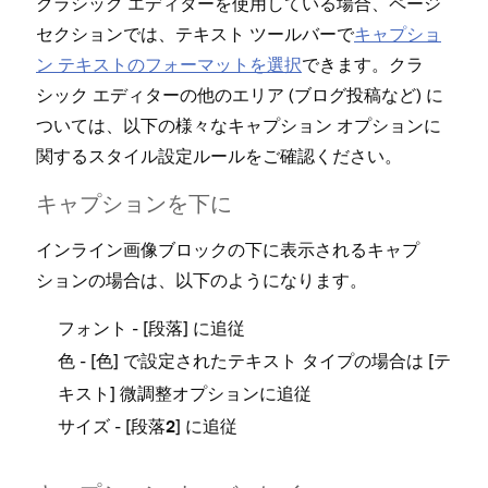
クラシ⁠⁠⁠ック エデ⁠⁠⁠ィタ⁠⁠⁠ーを使用している場合⁠⁠⁠、ペ⁠⁠⁠ージ
ただ
セクシ⁠⁠⁠ョンでは⁠⁠⁠、テキスト ツ⁠⁠⁠ールバ⁠⁠⁠ーで
キ⁠⁠⁠ャプシ⁠⁠⁠ョ
ミリ⁠⁠
ン テキストのフ⁠⁠⁠ォ⁠⁠⁠ーマ⁠⁠⁠ットを選択
できます⁠⁠⁠。クラ
シ⁠⁠⁠ック エデ⁠⁠⁠ィタ⁠⁠⁠ーの他のエリア (⁠⁠⁠ブログ投稿など⁠⁠⁠) に
ついては⁠⁠⁠、以下の様⁠⁠⁠々なキ⁠⁠⁠ャプシ⁠⁠⁠ョン オプシ⁠⁠⁠ョンに
Be
関するスタイル設定ル⁠⁠⁠ールをご確認ください⁠⁠⁠。
キ⁠⁠⁠ャプシ⁠⁠⁠ョンを下に
Fi
インライン画像ブロ⁠⁠⁠ックの下に表示されるキ⁠⁠⁠ャプ
シ⁠⁠⁠ョンの場合は⁠⁠⁠、以下のようになります⁠⁠⁠。
Pa
- [⁠⁠⁠
⁠⁠⁠] に追従
フ⁠⁠⁠ォント
段落
- [⁠⁠⁠
⁠⁠⁠] で設定されたテキスト タイプの場合は [⁠⁠⁠
色
色
テ
⁠⁠⁠] 微調整オプシ⁠⁠⁠ョンに追従
キスト
- [⁠⁠⁠
⁠⁠⁠] に追従
サイズ
段落2
Sk