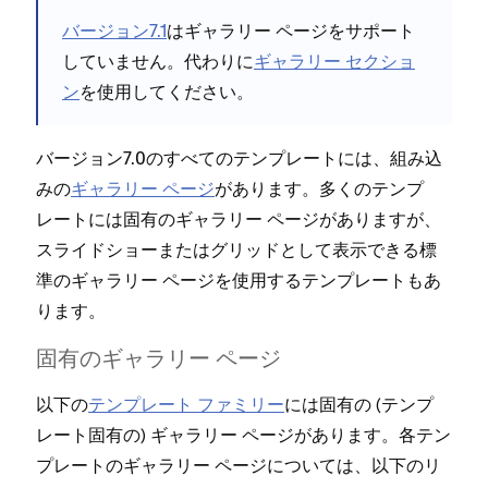
バ⁠ージ⁠ョン7⁠.1
はギ⁠ャラリ⁠ー ペ⁠ージをサポ⁠ート
一
していません⁠。代わりに
ギ⁠ャラリ⁠ー セクシ⁠ョ
ン
を使用してください⁠。
バ⁠ージ⁠ョン7⁠.0のすべてのテンプレ⁠ートには⁠、組み込
みの
ギ⁠ャラリ⁠ー ペ⁠ージ
があります⁠。多くのテンプ
レ⁠ートには固有のギ⁠ャラリ⁠ー ペ⁠ージがありますが⁠、
スライドシ⁠ョ⁠ーまたはグリ⁠ッドとして表示できる標
準のギ⁠ャラリ⁠ー ペ⁠ージを使用するテンプレ⁠ートもあ
ります⁠。
固有のギ⁠ャラリ⁠ー ペ⁠ージ
以下の
テンプレ⁠ート フ⁠ァミリ⁠ー
には固有の (⁠テンプ
レ⁠ート固有の⁠) ギ⁠ャラリ⁠ー ペ⁠ージがあります⁠。各テン
プレ⁠ートのギ⁠ャラリ⁠ー ペ⁠ージについては⁠、以下のリ