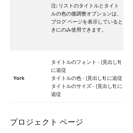
注⁠:
リストのタイトルとタイト
ルの色の微調整オプシ⁠ョンは⁠、
ブログ ペ⁠ージを表示していると
きにのみ使用できます⁠。
タイトルのフ⁠ォント
- [⁠
見出し1
⁠]
に追従
York
タイトルの色
- [⁠
見出し1
⁠] に追従
タイトルのサイズ
- [⁠
見出し1
⁠] に
追従
プロジ⁠ェクト ペ⁠ージ