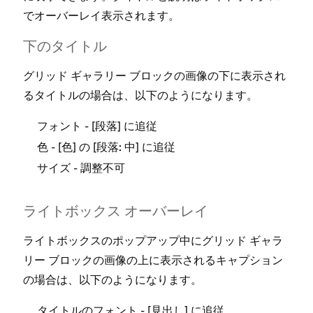
でオ⁠⁠⁠ーバ⁠⁠⁠ーレイ表示されます⁠⁠⁠。
フ
下のタイトル
Ga
グリ⁠⁠⁠ッド ギ⁠⁠⁠ャラリ⁠⁠⁠ー ブロ⁠⁠⁠ックの画像の下に表示され
るタイトルの場合は⁠⁠⁠、以下のようになります⁠⁠⁠。
ライ
Is
- [⁠⁠⁠
⁠⁠⁠] に追従
フ⁠⁠⁠ォント
段落
ほとん
- [⁠⁠⁠
⁠⁠⁠] の [⁠⁠⁠
⁠⁠⁠] に追従
色
色
段落⁠⁠⁠: 中
プア⁠
- 調整不可
上に
サイズ
M
になり
ライトボ⁠⁠⁠ックス オ⁠⁠⁠ーバ⁠⁠⁠ーレイ
タ
ライトボ⁠⁠⁠ックスのポ⁠⁠⁠ップア⁠⁠⁠ップ中にグリ⁠⁠⁠ッド ギ⁠⁠⁠ャラ
リ⁠⁠⁠ー ブロ⁠⁠⁠ックの画像の上に表示されるキ⁠⁠⁠ャプシ⁠⁠⁠ョン
の場合は⁠⁠⁠、以下のようになります⁠⁠⁠。
説
M
- [⁠⁠⁠
⁠⁠⁠] に追従
タイトルのフ⁠⁠⁠ォント
見出し