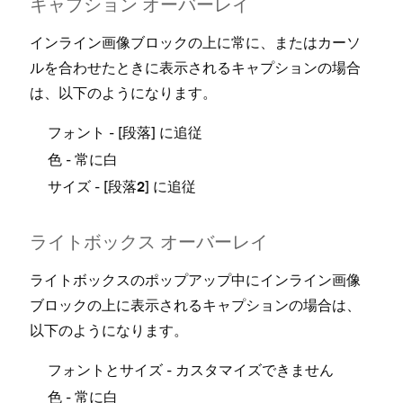
キ⁠⁠⁠ャプシ⁠⁠⁠ョン オ⁠⁠⁠ーバ⁠⁠⁠ーレイ
インライン画像ブロ⁠⁠⁠ックの上に常に⁠⁠⁠、またはカ⁠⁠⁠ーソ
ルを合わせたときに表示されるキ⁠⁠⁠ャプシ⁠⁠⁠ョンの場合
Yo
は⁠⁠⁠、以下のようになります⁠⁠⁠。
キ⁠⁠
- [⁠⁠⁠
⁠⁠⁠] に追従
フ⁠⁠⁠ォント
段落
- 常に白
色
ほと
- [⁠⁠⁠
⁠⁠⁠] に追従
サイズ
段落2
クが
れる
す⁠⁠⁠。
ライトボ⁠⁠⁠ックス オ⁠⁠⁠ーバ⁠⁠⁠ーレイ
ライトボ⁠⁠⁠ックスのポ⁠⁠⁠ップア⁠⁠⁠ップ中にインライン画像
フ
ブロ⁠⁠⁠ックの上に表示されるキ⁠⁠⁠ャプシ⁠⁠⁠ョンの場合は⁠⁠⁠、
以下のようになります⁠⁠⁠。
- カスタマイズできません
フ⁠⁠⁠ォントとサイズ
ただ
- 常に白
色
ミリ⁠⁠