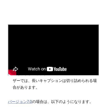
始める前に
フ⁠ォント
と
色
には個別の微調整オプシ⁠ョンがあり
ます⁠。
キ⁠ャプシ⁠ョンはなるべく短くしまし⁠ょう⁠。特に
キ⁠ャプシ⁠ョンが画像に重なる場合は⁠、そうするこ
とをおすすめします⁠。一部のデバイスやブラウ
ザ⁠ーでは⁠、長いキ⁠ャプシ⁠ョンは切り詰められる場
合があります⁠。
バ⁠ージ⁠ョン7⁠.0
の場合は⁠、以下のようになります⁠。