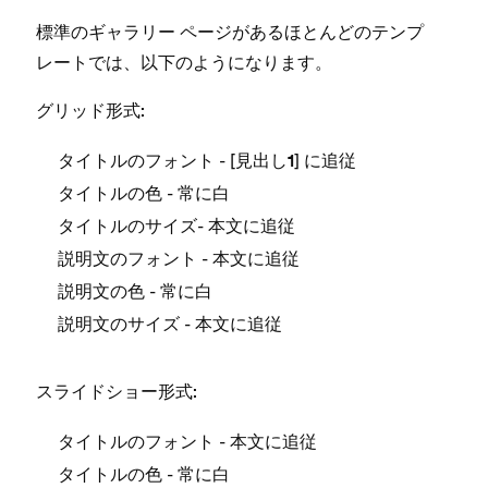
標準のギ⁠ャラリ⁠ー ペ⁠ージがあるほとんどのテンプ
レ⁠ートでは⁠、以下のようになります⁠。
グリ⁠ッド形式⁠:
- [⁠
⁠] に追従
タイトルのフ⁠ォント
見出し1
- 常に
タイトルの色
白
- 本文に追従
タイトルのサイズ
- 本文に追従
説明文のフ⁠ォント
- 常に
説明文の色
白
- 本文に追従
説明文のサイズ
スライドシ⁠ョ⁠ー形式⁠:
- 本文に追従
タイトルのフ⁠ォント
- 常に
タイトルの色
白