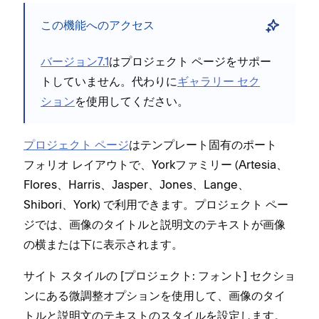
この機能へのアクセス
バ⁠ージ⁠ョン7⁠.1
はプロジ⁠ェクト ペ⁠ージをサポ⁠ー
トしていません⁠。代わりに
ギ⁠ャラリ⁠ー セク
シ⁠ョン
を使用してください⁠。
プロジ⁠ェクト ペ⁠ージ
はテンプレ⁠ート固有のポ⁠ート
フ⁠ォリオ レイアウトで⁠、Yorkフ⁠ァミリ⁠ー (⁠Artesia⁠、
Flores⁠、Harris⁠、Jasper⁠、Jones⁠、Lange⁠、
Shibori⁠、York⁠) で利用できます⁠。プロジ⁠ェクト ペ⁠ー
ジでは⁠、画像のタイトルと説明文のテキストが画像
の横または下に表示されます⁠。
サイト スタイルの [⁠プロジ⁠ェクト⁠: フ⁠ォント⁠] セクシ⁠ョ
ンにある微調整オプシ⁠ョンを使用して⁠、画像のタイ
トルと説明文のテキストのスタイルを設定します⁠。