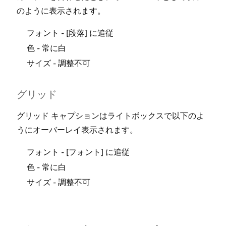
のように表示されます⁠⁠⁠。
カ⁠
され
- [⁠⁠⁠
⁠⁠⁠] に追従
フ⁠⁠⁠ォント
段落
なりま
- 常に白
色
Be
- 調整不可
フ
サイズ
グリ⁠⁠⁠ッド
グリ⁠⁠⁠ッド キ⁠⁠⁠ャプシ⁠⁠⁠ョンはライトボ⁠⁠⁠ックスで以下のよ
グリ
Br
うにオ⁠⁠⁠ーバ⁠⁠⁠ーレイ表示されます⁠⁠⁠。
グリ⁠
- [⁠⁠⁠
⁠⁠⁠] に追従
フ⁠⁠⁠ォント
フ⁠⁠⁠ォント
レイ
Fa
- 常に白
色
下の
- 調整不可
サイズ
フ