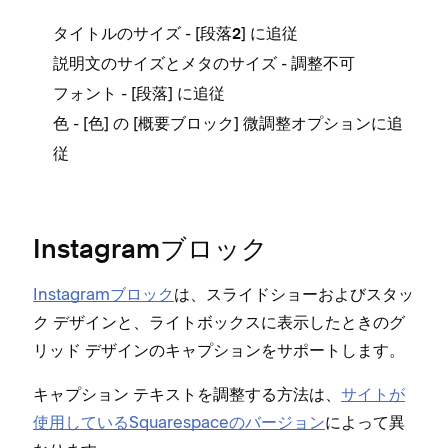
タ
す⁠⁠⁠。
- [⁠⁠⁠
⁠⁠⁠] に追従
タイトルの
サイズ
段落2
と
- 調整不可
説明文のサイズ
メタのサイズ
説
フ
- [⁠⁠⁠
⁠⁠⁠] に追従
フ⁠⁠⁠ォント
段落
- [⁠⁠⁠
⁠⁠⁠] の [⁠⁠⁠
⁠⁠⁠] 微調整オプシ⁠⁠⁠ョンに追
色
色
概要ブロ⁠⁠⁠ック
従
ただ
ほと
ミリ⁠⁠
す⁠⁠⁠。
Instagramブロ⁠ック
メ
Ad
Instagramブロ⁠ック
は⁠、スライドシ⁠ョ⁠ーおよびスタ⁠ッ
ク デザインと⁠、ライトボ⁠ックスに表示したときのグ
タ
リ⁠ッド デザインのキ⁠ャプシ⁠ョンをサポ⁠ートします⁠。
Be
ただ
キ⁠ャプシ⁠ョン テキストを調整する方法は⁠、
サイトが
ミリ⁠⁠
Fi
使用しているSquarespaceのバ⁠ージ⁠ョン
によ⁠って異