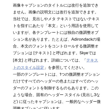
画像キ⁠ャプシ⁠ョンのタイトルには改行を追加でき
ません⁠。画像の説明文には改行を追加できます⁠。
当社では⁠、見出しやメタ テキストではないテキス
トを指すにあたり「⁠本文⁠」という用語を使用して
いますが⁠、各テンプレ⁠ートには独自の微調整オプ
シ⁠ョン名があります⁠。たとえば⁠、Adirondackの場
合⁠、本文のフ⁠ォントをコントロ⁠ールする微調整オ
プシ⁠ョンは [⁠
⁠] と呼ばれます⁠。Skyeでは
テキスト
[⁠
⁠] と呼ばれます⁠。詳細については⁠、「⁠
テキス
本文
トのスタイル設定
⁠」を参照してください⁠。
一部のテンプレ⁠ートには⁠、1つの微調整オプシ⁠ョン
だけですべてのヘ⁠ッダ⁠ーの色またはすべてのヘ⁠ッ
ダ⁠ーのフ⁠ォントを制御するものもあります⁠。この
ような場合⁠、固有のヘ⁠ッダ⁠ー スタイル (⁠見出し3な
ど⁠) に従⁠ったキ⁠ャプシ⁠ョンは⁠、一般的なヘ⁠ッダ⁠ー微
調整オプシ⁠ョンに従います⁠。