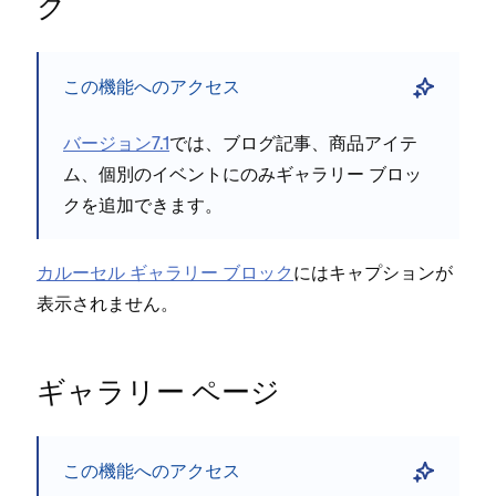
ク
説
この機能へのアクセス
ク
バ⁠ージ⁠ョン7⁠.1
では⁠、ブログ記事⁠、商品アイテ
Tr
ム⁠、個別のイベントにのみギ⁠ャラリ⁠ー ブロ⁠ッ
キ
クを追加できます⁠。
の
カル⁠ーセル ギ⁠ャラリ⁠ー ブロ⁠ック
にはキ⁠ャプシ⁠ョンが
表示されません⁠。
Yo
ギ⁠ャラリ⁠ー ペ⁠ージ
この機能へのアクセス