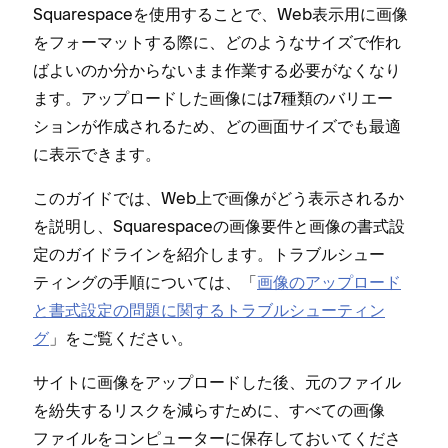
Squarespaceを使用することで⁠、Web表示用に画像
をフ⁠ォ⁠ーマ⁠ットする際に⁠、どのようなサイズで作れ
ばよいのか分からないまま作業する必要がなくなり
ます⁠。ア⁠ップロ⁠ードした画像には7種類のバリエ⁠ー
シ⁠ョンが作成されるため⁠、どの画面サイズでも最適
に表示できます⁠。
このガイドでは⁠、Web上で画像がどう表示されるか
を説明し⁠、Squarespaceの画像要件と画像の書式設
定のガイドラインを紹介します⁠。トラブルシ⁠ュ⁠ー
テ⁠ィングの手順については⁠、「⁠
画像のア⁠ップロ⁠ード
と書式設定の問題に関するトラブルシ⁠ュ⁠ーテ⁠ィン
グ
⁠」をご覧ください⁠。
サイトに画像をア⁠ップロ⁠ードした後⁠、元のフ⁠ァイル
を紛失するリスクを減らすために⁠、すべての画像
フ⁠ァイルをコンピ⁠ュ⁠ータ⁠ーに保存しておいてくださ