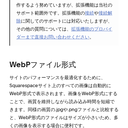
作するよう努めていますが⁠、拡張機能は当社の
サポ⁠ート範囲外です⁠。拡張機能の
接続
や
接続解
除
に関してのサポ⁠ートには対応いたしますが⁠、
その他の質問については⁠、
拡張機能のプロバイ
ダ⁠ーまで直接お問い合わせください
⁠。
WebPフ⁠ァイル形式
サイトのパフ⁠ォ⁠ーマンスを最適化するために⁠、
Squarespaceサイト上のすべての画像は自動的に
WebP形式で表示されます⁠。画像をWebP形式にする
ことで⁠、画質を維持しながら読み込み時間を短縮で
きます⁠。同様の画質の⁠.jpgや⁠.pngフ⁠ァイルと比較する
と⁠、WebP形式のフ⁠ァイルはサイズが小さいため⁠、多
くの画像を表示する場合に便利です⁠。