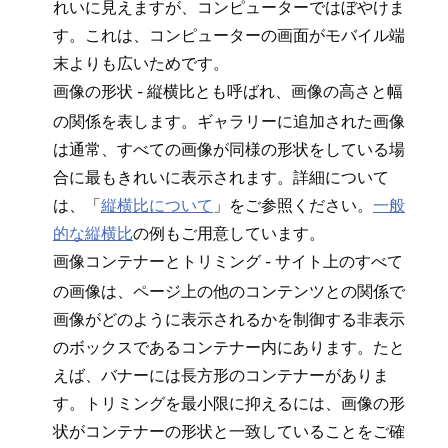
れいに見えますが⁠、コンピ⁠ュ⁠ータ⁠ーではぼやけま
す⁠。これは⁠、コンピ⁠ュ⁠ータ⁠ーの画面がモバイル端
末よりも広いためです⁠。
- 縦横比とも呼ばれ⁠、画像の高さと幅
画像の形状
の関係を表します⁠。ギ⁠ャラリ⁠ーに追加された画像
は通常⁠、すべての画像が同様の形状をしている場
合に最もきれいに表示されます⁠。詳細について
は⁠、「⁠
縦横比について
⁠」をご参照ください⁠。
一般
的な縦横比
の例もご用意しています⁠。
- サイト上のすべて
画像コンテナ⁠ーとトリミング
の画像は⁠、ペ⁠ージ上の他のコンテンツとの関係で
画像がどのように表示されるかを制御する非表示
のボ⁠ックスであるコンテナ⁠ー内にあります⁠。たと
えば⁠、バナ⁠ーには長方形のコンテナ⁠ーがありま
す⁠。トリミングを最小限に抑えるには⁠、画像の形
状がコンテナ⁠ーの形状と一致していることをご確