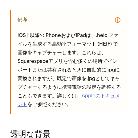
備考
iOS11以降のiPhoneおよびiPadは⁠、⁠.heic フ⁠ァ
イルを生成する高効率フ⁠ォ⁠ーマ⁠ット (⁠HEIF⁠) で
画像をキ⁠ャプチ⁠ャ⁠ーします⁠。これらは⁠、
Squarespaceアプリを含む多くの場所でイン
ポ⁠ートまたは共有されるときに自動的に⁠.jpgに
変換されますが⁠、既定で画像を⁠.jpgとしてキ⁠ャ
プチ⁠ャ⁠ーするように携帯電話の設定を調整する
こともできます⁠。詳しくは⁠、
Appleのドキ⁠ュメ
ント
をご参照ください⁠。
透明な背景