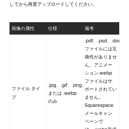
してから再度ア⁠ップロ⁠ードしてください⁠。
画像の属性
仕様
備考
⁠.pdf⁠、⁠.psd⁠、⁠.doc
フ⁠ァイルには互
換性がありませ
ん⁠。アニメ⁠ー
シ⁠ョン⁠.webp
フ⁠ァイルはサ
⁠.jpg⁠、⁠.gif⁠、⁠.png⁠、
ポ⁠ートされてい
フ⁠ァイル タイ
または ⁠.webp
ません⁠。
プ
のみ
Squarespace
メ⁠ールキ⁠ャン
ペ⁠ーンで