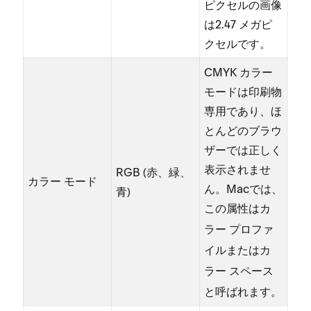
ピクセルの画像
は2⁠.47 メガピ
クセルです⁠。
CMYK カラ⁠ー
モ⁠ードは印刷物
専用であり⁠、ほ
とんどのブラウ
ザ⁠ーでは正しく
表示されませ
RGB (⁠赤⁠、緑⁠、
カラ⁠ー モ⁠ード
ん⁠。Macでは⁠、
青⁠)
この属性は
カ
ラ⁠ー プロフ⁠ァ
または
イル
カ
ラ⁠ー スペ⁠ース
と呼ばれます⁠。