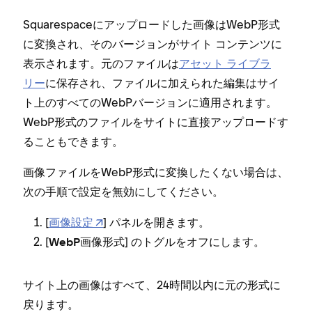
Squarespaceにア⁠ップロ⁠ードした画像はWebP形式
に変換され⁠、そのバ⁠ージ⁠ョンがサイト コンテンツに
表示されます⁠。元のフ⁠ァイルは
アセ⁠ット ライブラ
リ⁠ー
に保存され⁠、フ⁠ァイルに加えられた編集はサイ
ト上のすべてのWebPバ⁠ージ⁠ョンに適用されます⁠。
WebP形式のフ⁠ァイルをサイトに直接ア⁠ップロ⁠ードす
ることもできます⁠。
画像フ⁠ァイルをWebP形式に変換したくない場合は⁠、
次の手順で設定を無効にしてください⁠。
[⁠
画像設定
⁠] パネルを開きます⁠。
[⁠
⁠] のトグルをオフにします⁠。
WebP画像形式
サイト上の画像はすべて⁠、24時間以内に元の形式に
戻ります⁠。