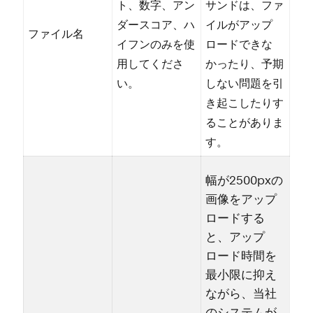
ト⁠、数字⁠、アン
サンドは⁠、フ⁠ァ
ダ⁠ースコア⁠、ハ
イルがア⁠ップ
フ⁠ァイル名
イフンのみを使
ロ⁠ードできな
用してくださ
か⁠ったり⁠、予期
い⁠。
しない問題を引
き起こしたりす
ることがありま
す⁠。
幅が2500pxの
画像をア⁠ップ
ロ⁠ードする
と⁠、ア⁠ップ
ロ⁠ード時間を
最小限に抑え
ながら⁠、当社