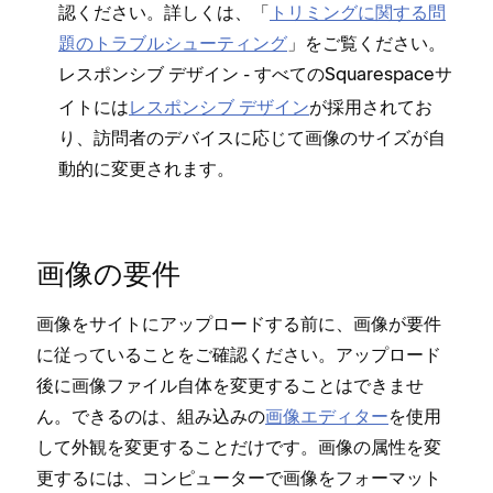
認ください⁠。詳しくは⁠、「⁠
トリミングに関する問
題のトラブルシ⁠ュ⁠ーテ⁠ィング
⁠」をご覧ください⁠。
- すべてのSquarespaceサ
レスポンシブ デザイン
イトには
レスポンシブ デザイン
が採用されてお
り⁠、訪問者のデバイスに応じて画像のサイズが自
動的に変更されます⁠。
画像の要件
画像をサイトにア⁠ップロ⁠ードする前に⁠、画像が要件
に従⁠っていることをご確認ください⁠。ア⁠ップロ⁠ード
後に画像フ⁠ァイル自体を変更することはできませ
ん⁠。できるのは⁠、組み込みの
画像エデ⁠ィタ⁠ー
を使用
して外観を変更することだけです⁠。画像の属性を変
更するには⁠、コンピ⁠ュ⁠ータ⁠ーで画像をフ⁠ォ⁠ーマ⁠ット