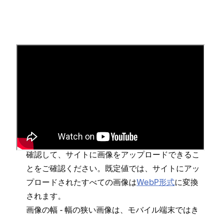
Web上で画像がどのように表示
されるか
Webサイト上で画像がどのように表示されるかに
は⁠、いくつかの要因が影響します⁠。
-
Squarespaceの画像要件
を
画像フ⁠ァイルの仕様
確認して⁠、サイトに画像をア⁠ップロ⁠ードできるこ
とをご確認ください⁠。既定値では⁠、サイトにア⁠ッ
プロ⁠ードされたすべての画像は
WebP形式
に変換
されます⁠。
- 幅の狭い画像は⁠、モバイル端末ではき
画像の幅