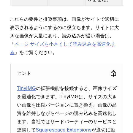
これらの要件と推奨事項は⁠、画像がサイトで適切に
表示されるようにするのに役立ちます⁠。サイトに大
きな画像が大量にあり⁠、読み込みが遅い場合は⁠、
「⁠
ペ⁠ージ サイズを小さくして読み込みを高速化す
る
⁠」をご覧ください⁠。
ヒント
TinyIMG
の拡張機能を接続すると⁠、画像サイズ
を最適化できます⁠。TinyIMGは⁠、サイズの大き
い画像を圧縮バ⁠ージ⁠ョンに置き換え⁠、画像の品
質を維持しながらペ⁠ージの読み込みを高速化し
ます⁠。当社ではサ⁠ードパ⁠ーテ⁠ィ⁠ーのサ⁠ービスと
連携して
Squarespace Extensions
が適切に動