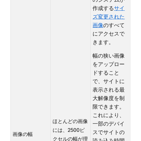
のシステムが
作成する
サイ
ズ変更された
画像
のすべて
にアクセスで
きます⁠。
幅の狭い画像
をア⁠ップロ⁠ー
ドすること
で⁠、サイトに
表示される最
大解像度を制
限できます⁠。
これにより⁠、
ほとんどの画像
一部のデバイ
には⁠、2500ピ
スでサイトの
画像の幅
クセルの幅が理