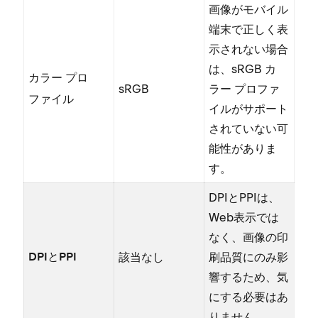
画像がモバイル
端末で正しく表
示されない場合
は⁠、sRGB カ
カラ⁠ー プロ
sRGB
ラ⁠ー プロフ⁠ァ
フ⁠ァイル
イルがサポ⁠ート
されていない可
能性がありま
す⁠。
DPIとPPIは⁠、
Web表示では
なく⁠、画像の印
該当なし
刷品質にのみ影
DPIとPPI
響するため⁠、気
にする必要はあ
りません⁠。