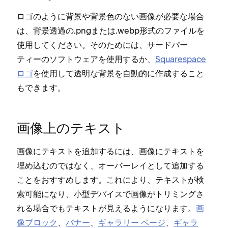
ロゴのように背景や背景色のない画像が必要な場合
は⁠、背景透過の⁠.pngまたは⁠.webp形式のフ⁠ァイルを
使用してください⁠。そのためには⁠、サ⁠ードパ⁠ー
テ⁠ィ⁠ーのソフトウ⁠ェアを使用するか⁠、
Squarespace
ロゴ
を使用して透明な背景を自動的に作成すること
もできます⁠。
画像上のテキスト
画像にテキストを追加するには⁠、画像にテキストを
埋め込むのではなく⁠、オ⁠ーバ⁠ーレイとして追加する
ことをおすすめします⁠。これにより⁠、テキストが検
索可能になり⁠、小型デバイスで画像がトリミングさ
れる場合でもテキストが見えるようになります⁠。
画
像ブロ⁠ック
⁠、
バナ⁠ー
⁠、
ギ⁠ャラリ⁠ー ペ⁠ージ
⁠、
ギ⁠ャラ