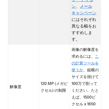
ザ⁠ー アイコ
ン
⁠、
メ⁠ール
キ⁠ャンペ⁠ーン
にはそれぞれ
異なる幅をお
すすめしま
す⁠。
画像の解像度を
求めるには⁠、
こ
の計算ツ⁠ールを
使うか
⁠、縦横の
サイズを掛けて
120 MP (⁠メガピ
100万で割⁠って
解像度
クセル⁠) の制限
ください⁠。たと
えば⁠、1500ピ
クセル x 1650