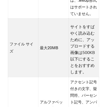
は⁠、⁠.webp形式
はサポ⁠ートされ
ていません⁠。
サイトをすば
やく読み込む
ために⁠、ア⁠ッ
フ⁠ァイル サイ
プロ⁠ードする
最大20MB
ズ
画像は500KB
以下にするこ
とをおすすめ
します⁠。
アクセント記号
付きの文字⁠、疑
問符⁠、パ⁠ーセン
アルフ⁠ァベ⁠ッ
ト記号⁠、アンパ