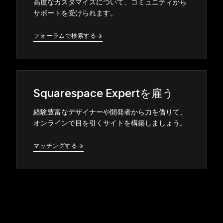
高度なカスタマイズについて⁠、コミ⁠ュニテ⁠ィから
サポ⁠ートを受けられます⁠。
フ⁠ォ⁠ーラムで検索する
→
→
Squarespace Expertを雇う
経験豊富なデザイナ⁠ーや開発者から力を借りて⁠、
オンラインで目を引くサイトを構築しまし⁠ょう⁠。
マ⁠ッチングする
→
→