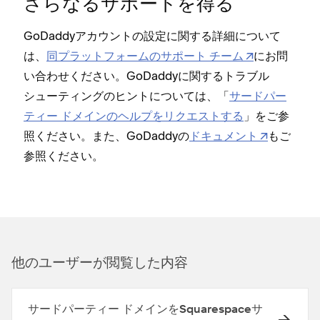
さらなるサポ⁠ートを得る
GoDaddyアカウントの設定に関する詳細について
は⁠、
同プラ⁠ットフ⁠ォ⁠ームのサポ⁠ート チ⁠ーム
にお問
い合わせください⁠。GoDaddyに関するトラブル
シ⁠ュ⁠ーテ⁠ィングのヒントについては⁠、「⁠
サ⁠ードパ⁠ー
テ⁠ィ⁠ー ドメインのヘルプをリクエストする
⁠」をご参
照ください⁠。また⁠、GoDaddyの
ドキ⁠ュメント
もご
参照ください⁠。
他のユ⁠ーザ⁠ーが閲覧した内容
サードパーティー ドメインをSquarespaceサ