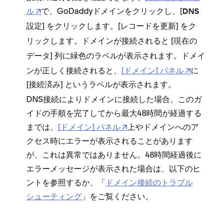
ル
で⁠、GoDaddyドメインをクリ⁠ックし⁠、[⁠
DNS
⁠] をクリ⁠ックします⁠。[⁠
⁠] をク
設定
レコ⁠ードを更新
リ⁠ックします⁠。ドメインが接続されると [⁠
現在の
⁠] 列に緑色のラベルが表示されます⁠。ドメイ
デ⁠ータ
ンが正しく接続されると⁠、
[⁠ドメイン⁠] パネル
に
[⁠
⁠] というラベルが表示されます⁠。
接続済み
DNS接続によりドメインに接続した場合⁠、このガ
イドの手順を完了してから最大48時間が経過する
までは⁠、
[⁠ドメイン⁠] パネル
上やドメインへのア
クセス時にエラ⁠ーが表示されることがあります
が⁠、これは異常ではありません⁠。48時間経過後に
エラ⁠ーメ⁠ッセ⁠ージが表示された場合は⁠、以下のヒ
ントを参照するか⁠、「⁠
ドメイン接続のトラブル
シ⁠ュ⁠ーテ⁠ィング
⁠」をご覧ください⁠。