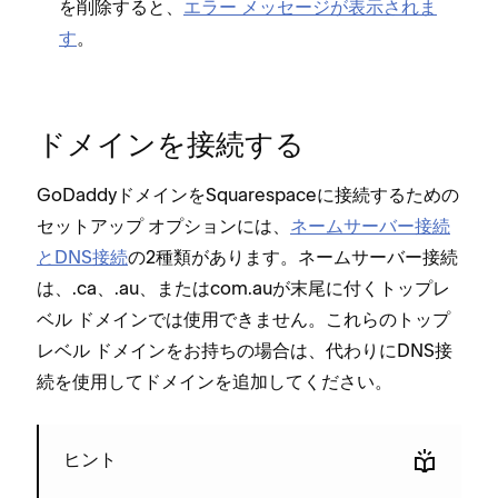
を削除すると⁠、
エラ⁠ー メ⁠ッセ⁠ージが表示されま
す
⁠。
ドメインを接続する
GoDaddyドメインをSquarespaceに接続するための
セ⁠ットア⁠ップ オプシ⁠ョンには⁠、
ネ⁠ームサ⁠ーバ⁠ー接続
とDNS接続
の2種類があります⁠。ネ⁠ームサ⁠ーバ⁠ー接続
は⁠、⁠.ca⁠、⁠.au⁠、または
com⁠.au
が末尾に付くト⁠ップレ
ベル ドメインでは使用できません⁠。これらのト⁠ップ
レベル ドメインをお持ちの場合は⁠、代わりにDNS接
続を使用してドメインを追加してください⁠。
ヒント