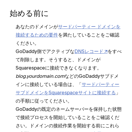
始める前に
あなたのドメインが
サ⁠ードパ⁠ーテ⁠ィ⁠ー ドメインを
接続するための要件
を満たしていることをご確認
ください⁠。
GoDaddy側でアクテ⁠ィブな
DNSレコ⁠ード
をすべ
て削除します⁠。そうすると⁠、ドメインが
Squarespaceに接続できなくなります⁠。
blog⁠.yourdomain⁠.com
などのGoDaddyサブドメ
インに接続している場合は⁠、「⁠
サ⁠ードパ⁠ーテ⁠ィ⁠ー
サブドメインをSquarespaceサイトに接続する
⁠」
の手順に従⁠ってください⁠。
GoDaddyの既定のネ⁠ームサ⁠ーバ⁠ーを保持した状態
で接続プロセスを開始していることをご確認くだ
さい⁠。ドメインの接続作業を開始する前にこれら