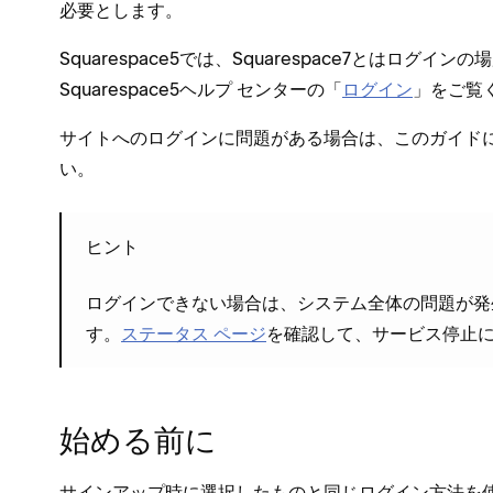
必要とします⁠。
Squarespace5では⁠、Squarespace7とはロ
Squarespace5ヘルプ センタ⁠ーの「⁠
ログイン
⁠」をご覧
サイトへのログインに問題がある場合は⁠、このガイドに従
い⁠。
ヒント
ログインできない場合は⁠、システム全体の問題が発
す⁠。
ステ⁠ータス ペ⁠ージ
を確認して⁠、サ⁠ービス停止
始める前に
サインア⁠ップ時に選択したものと同じログイン方法を使