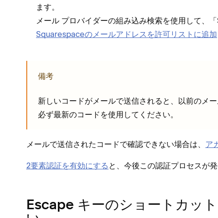
ます⁠。
メ⁠ール プロバイダ⁠ーの組み込み検索を使用して⁠、「⁠S
Squarespaceのメ⁠ールアドレスを許可リストに追加
備考
新しいコ⁠ードがメ⁠ールで送信されると⁠、以前のメ⁠
必ず最新のコ⁠ードを使用してください⁠。
メ⁠ールで送信されたコ⁠ードで確認できない場合は⁠、
ア
2要素認証を有効にする
と⁠、今後この認証プロセスが発
Escape キ⁠ーのシ⁠ョ⁠ート