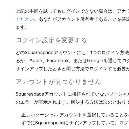
上記の手順を試してもログインできない場合は⁠、アカ
ください
⁠。あなたがアカウント所有者であることを確認
ます⁠。
ログイン設定を変更する
どのSquarespaceアカウントにも⁠、1つのログイン
るか⁠、Apple⁠、Facebook⁠、またはGoogleを通じ
サインア⁠ップしたときと同じ方法でログインする必要が
アカウントが見つかりません
Squarespaceアカウントに接続されていないソ⁠ーシ
のエラ⁠ーが表示されます⁠。解決する方法は次のとおりで
正しいソ⁠ーシ⁠ャル アカウントを選択していることを
すでにSquarespaceにサインア⁠ップしていて⁠、