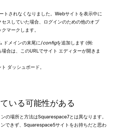
トはサポ⁠ートされなくなりました⁠。Webサイトを表示中に
ントにアクセスしていた場合⁠、ログインのための他のオプ
クマ⁠ークします⁠。
ム ドメインの末尾に/
config
を追加します (⁠例⁠:
る場合は⁠、このURLでサイト エデ⁠ィタ⁠ーが開きま
ント ダ⁠ッシ⁠ュボ⁠ード⁠。
持⁠っている可能性がある
グインの場所と方法はSquarespace7とは異なります⁠。
インできず⁠、Squarespace5サイトをお持ちだと思わ