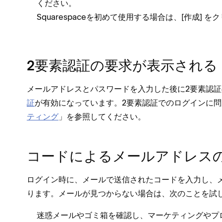
ください⁠。
Squarespaceを初めて使用する場合は⁠、[⁠
⁠] を
作成
2要素認証の要求が表示される
メ⁠ールアドレスとパスワ⁠ードを入力した後に2要素認
証
が有効にな⁠っています⁠。2要素認証でのログインに問
テ⁠ィング
⁠」を参照してください⁠。
コ⁠ードによるメ⁠ールアドレ
ログイン時に⁠、メ⁠ールで送信されたコ⁠ードを入力し⁠
ります⁠。メ⁠ールが見つからない場合は⁠、次のことを試
迷惑メ⁠ールやゴミ箱を確認し⁠、マ⁠ーケテ⁠ィングやプ