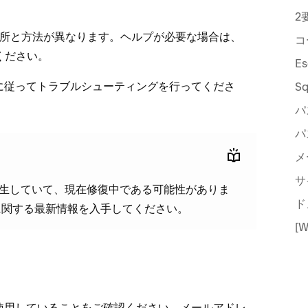
2
グインの場所と方法が異なります⁠。ヘルプが必要な場合は⁠、
コ
ください⁠。
⁠ってトラブルシ⁠ュ⁠ーテ⁠ィングを行⁠ってくださ
S
パ
パ
メ
サ
生していて⁠、現在修復中である可能性がありま
ド
に関する最新情報を入手してください⁠。
[
用していることをご確認ください⁠。メ⁠ールアドレ