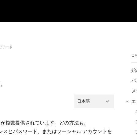
スワード
こ
始
パ
⁠。
メ
エ
日本語
が複数提供されています⁠。どの方法も⁠、
レスとパスワ⁠ード⁠、またはソ⁠ーシ⁠ャル アカウントを