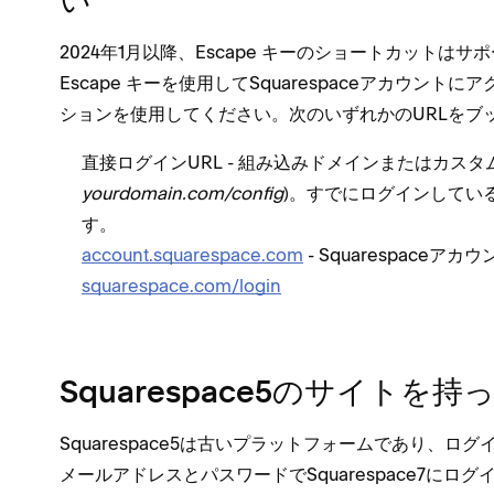
い
2024年1月以降⁠、Escape キ⁠ーのシ⁠ョ⁠ートカ⁠ッ
Escape キ⁠ーを使用してSquarespaceアカウ
シ⁠ョンを使用してください⁠。次のいずれかのURLをブ⁠ッ
直接ログインURL - 組み込みドメインまたはカスタ
yourdomain⁠.com/config
⁠)⁠。すでにログインしてい
す⁠。
account⁠.squarespace⁠.com
- Squarespaceアカウ
squarespace⁠.com/login
Squarespace5のサイトを
Squarespace5は古いプラ⁠ットフ⁠ォ⁠ームであり⁠、ロ
メ⁠ールアドレスとパスワ⁠ードでSquarespace7にログ