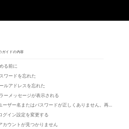
のガイドの内容
める前に
スワ⁠ードを忘れた
⁠ールアドレスを忘れた
ラ⁠ーメ⁠ッセ⁠ージが表示される
ユ⁠ーザ⁠ー名またはパスワ⁠ードが正しくありません⁠。再度お試しになるか⁠、ソ⁠ーシ⁠ャル ログインをお試しください⁠。
ログイン設定を変更する
アカウントが見つかりません