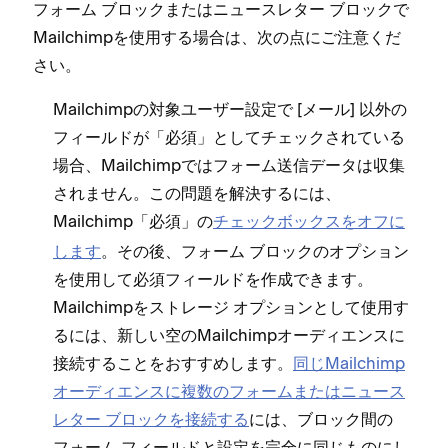
フ⁠ォ⁠ーム ブロ⁠ックまたはニ⁠ュ⁠ースレタ⁠ー ブロ⁠ックで
Mailchimpを使用する場合は⁠、次の点にご注意くだ
さい⁠。
Mailchimpの対象ユ⁠ーザ⁠ー設定で [⁠メ⁠ール⁠] 以外の
フ⁠ィ⁠ールドが「⁠必須⁠」としてチ⁠ェ⁠ックされている
場合⁠、Mailchimpではフ⁠ォ⁠ーム送信デ⁠ータは収集
されません⁠。この問題を解決するには⁠、
Mailchimp「⁠
⁠」の
チ⁠ェ⁠ックボ⁠ックスをオフに
必須
します
⁠。その後⁠、フ⁠ォ⁠ーム ブロ⁠ックのオプシ⁠ョン
を使用して必須フ⁠ィ⁠ールドを作成できます⁠。
Mailchimpをストレ⁠ージ オプシ⁠ョンとして使用す
るには⁠、新しい空のMailchimpオ⁠ーデ⁠ィエンスに
接続することをおすすめします⁠。
同じMailchimp
オ⁠ーデ⁠ィエンスに複数のフ⁠ォ⁠ームまたはニ⁠ュ⁠ース
レタ⁠ー ブロ⁠ックを接続する
には⁠、ブロ⁠ック間の
フ⁠ォ⁠ーム フ⁠ィ⁠ールドと設定を完全に同じものにし