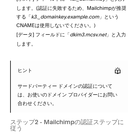
します⁠。(⁠認証に失敗するため⁠、Mailchimpが推奨
する「⁠
k3⁠._domainkey⁠.example⁠.com
⁠」という
CNAMEは
⁠。⁠)
使用しないでください
[⁠
⁠] フ⁠ィ⁠ールドに「⁠
dkim3⁠.mcsv⁠.net
⁠」と入力
デ⁠ータ
します⁠。
ヒント
サ⁠ードパ⁠ーテ⁠ィ⁠ー ドメインの認証について
は⁠、お使いのドメイン プロバイダ⁠ーにお問い
合わせください⁠。
ステ⁠ップ2 - Mailchimpの認証ステ⁠ップに
従う