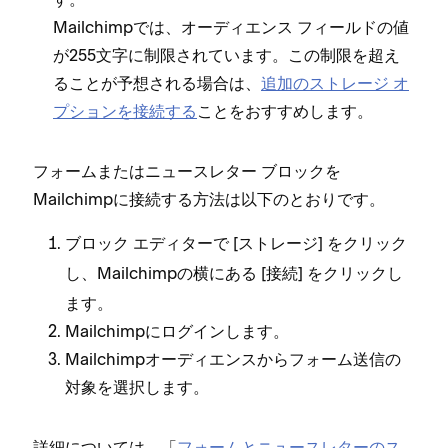
Mailchimpでは⁠、オ⁠ーデ⁠ィエンス フ⁠ィ⁠ールドの値
が255文字に制限されています⁠。この制限を超え
ることが予想される場合は⁠、
追加のストレ⁠ージ オ
プシ⁠ョンを接続する
ことをおすすめします⁠。
フ⁠ォ⁠ームまたはニ⁠ュ⁠ースレタ⁠ー ブロ⁠ックを
Mailchimpに接続する方法は以下のとおりです⁠。
ブロ⁠ック エデ⁠ィタ⁠ーで [⁠
⁠] をクリ⁠ック
ストレ⁠ージ
し⁠、Mailchimpの横にある [⁠
⁠] をクリ⁠ックし
接続
ます⁠。
Mailchimpにログインします⁠。
Mailchimpオ⁠ーデ⁠ィエンスからフ⁠ォ⁠ーム送信の
対象を選択します⁠。
詳細については⁠、「⁠
フ⁠ォ⁠ームとニ⁠ュ⁠ースレタ⁠ーのス