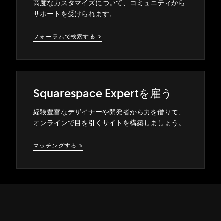
高度なカスタマイズについて⁠、コミ⁠ュニテ⁠ィから
サポ⁠ートを受けられます⁠。
フ⁠ォ⁠ーラムで検索する
→
→
Squarespace Expertを雇う
経験豊富なデザイナ⁠ーや開発者から力を借りて⁠、
オンラインで目を引くサイトを構築しまし⁠ょう⁠。
マ⁠ッチングする
→
→