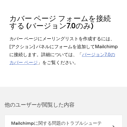
カバ⁠ー ペ⁠ージ フ⁠ォ⁠ームを接続
する (⁠バ⁠ージ⁠ョン7⁠.0のみ⁠)
カバ⁠ー ペ⁠ージにメ⁠ーリングリストを作成するには⁠、
[⁠アクシ⁠ョン⁠] パネルにフ⁠ォ⁠ームを追加してMailchimp
に接続します⁠。詳細については⁠、「⁠
バ⁠ージ⁠ョン7⁠.0の
カバ⁠ー ペ⁠ージ
⁠」をご覧ください⁠。
他のユ⁠ーザ⁠ーが閲覧した内容
Mailchimpに関する問題のトラブルシューテ