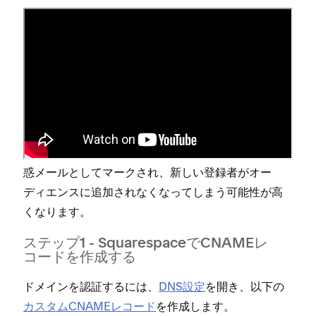
Mailchimpでドメイン認証を設
定する (⁠カスタム ドメインのみ⁠)
カスタム ドメインに接続されたメ⁠ールアドレスから
Mailchimpでニ⁠ュ⁠ースレタ⁠ーを送信する場合は⁠、
Mailchimpで
メ⁠ール ドメイン認証を設定
します⁠。こ
の手順をスキ⁠ップすると⁠、メ⁠ールキ⁠ャンペ⁠ーンが迷
惑メ⁠ールとしてマ⁠ークされ⁠、新しい登録者がオ⁠ー
デ⁠ィエンスに追加されなくな⁠ってしまう可能性が高
くなります⁠。
ステ⁠ップ1 - SquarespaceでCNAMEレ
コ⁠ードを作成する
ドメインを認証するには⁠、
DNS設定
を開き⁠、以下の
カスタムCNAMEレコ⁠ード
を作成します⁠。