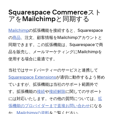
Squarespace Commerceスト
アをMailchimpと同期する
Mailchimp
の拡張機能を接続すると⁠、Squarespace
の
商品
⁠、注文⁠、顧客情報をMailchimpアカウントと
同期できます⁠。この拡張機能は⁠、Squarespaceで商
品を販売し⁠、メ⁠ールマ⁠ーケテ⁠ィングにMailchimpを
使用する場合に最適です⁠。
当社ではサ⁠ードパ⁠ーテ⁠ィ⁠ーのサ⁠ービスと連携して
Squarespace Extensions
が適切に動作するよう努め
ていますが⁠、拡張機能は当社のサポ⁠ート範囲外で
す⁠。拡張機能の
接続
や
接続解除
に関してのサポ⁠ート
には対応いたします⁠。その他の質問については⁠、
拡
張機能のプロバイダ⁠ーまで直接お問い合わせ
になる
か⁠、
Mailchimpの資料
をご覧ください⁠。