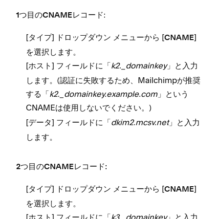
⁠:
1つ目のCNAMEレコ⁠ード
[⁠
⁠] ドロ⁠ップダウン メニ⁠ュ⁠ーから [⁠
⁠]
タイプ
CNAME
を選択します⁠。
[⁠
⁠] フ⁠ィ⁠ールドに「⁠
k2⁠._domainkey
⁠」と入力
ホスト
します⁠。(⁠認証に失敗するため⁠、Mailchimpが推奨
する「⁠
k2⁠._domainkey⁠.example⁠.com
⁠」という
CNAMEは
⁠。⁠)
使用しないでください
[⁠
⁠] フ⁠ィ⁠ールドに「⁠
dkim2⁠.mcsv⁠.net
⁠」と入力
デ⁠ータ
します⁠。
2つ目のCNAMEレコ⁠ード⁠:
[⁠
⁠] ドロ⁠ップダウン メニ⁠ュ⁠ーから [⁠
⁠]
タイプ
CNAME
を選択します⁠。
[⁠
⁠] フ⁠ィ⁠ールドに「⁠
k3⁠._domainkey
⁠」と入力
ホスト