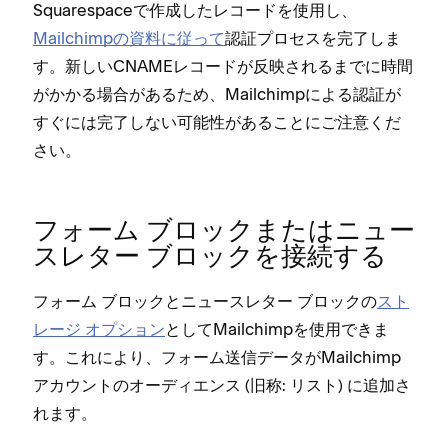
Squarespaceで作成したレコ⁠ードを使用し⁠、
Mailchimpの資料に従⁠って
認証プロセスを完了しま
す⁠。新しいCNAMEレコ⁠ードが反映されるまでに時間
がかかる場合があるため⁠、Mailchimpによる認証が
すぐには完了しない可能性があることにご注意くだ
さい⁠。
フ⁠ォ⁠ーム ブロ⁠ックまたはニ⁠ュ⁠ー
スレタ⁠ー ブロ⁠ックを接続する
フ⁠ォ⁠ーム ブロ⁠ックとニ⁠ュ⁠ースレタ⁠ー ブロ⁠ックの
スト
レ⁠ージ オプシ⁠ョン
としてMailchimpを使用できま
す⁠。これにより⁠、フ⁠ォ⁠ーム送信デ⁠ータがMailchimp
アカウントのオ⁠ーデ⁠ィエンス (⁠旧称⁠: リスト⁠) に追加さ
れます⁠。