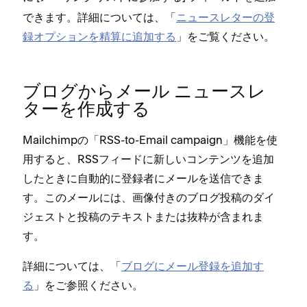
できます⁠。詳細については⁠、「⁠
ニ⁠ュ⁠ースレタ⁠ーの登
録オプシ⁠ョンを精算に追加する
⁠」をご覧ください⁠。
ブログからメ⁠ール ニ⁠ュ⁠ースレ
タ⁠ーを作成する
Mailchimpの「⁠RSS-to-Email campaign⁠」機能を使
用すると⁠、RSSフ⁠ィ⁠ードに新しいコンテンツを追加
したときに自動的に登録者にメ⁠ールを送信できま
す⁠。このメ⁠ールには⁠、画像付きのブログ投稿のダイ
ジ⁠ェストと投稿のテキストまたは抜粋が含まれま
す⁠。
詳細については⁠、「⁠
ブログにメ⁠ール登録を追加す
る
⁠」をご参照ください⁠。