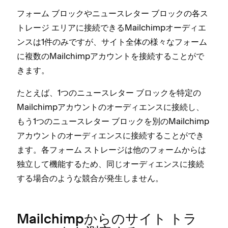
フ⁠ォ⁠ーム ブロ⁠ックやニ⁠ュ⁠ースレタ⁠ー ブロ⁠ックの各ス
トレ⁠ージ エリアに接続できるMailchimpオ⁠ーデ⁠ィエ
ンスは1件のみですが⁠、サイト全体の様⁠々なフ⁠ォ⁠ーム
に複数のMailchimpアカウントを接続することがで
きます⁠。
たとえば⁠、1つのニ⁠ュ⁠ースレタ⁠ー ブロ⁠ックを特定の
Mailchimpアカウントのオ⁠ーデ⁠ィエンスに接続し⁠、
もう1つのニ⁠ュ⁠ースレタ⁠ー ブロ⁠ックを別のMailchimp
アカウントのオ⁠ーデ⁠ィエンスに接続することができ
ます⁠。各フ⁠ォ⁠ーム ストレ⁠ージは他のフ⁠ォ⁠ームからは
独立して機能するため⁠、同じオ⁠ーデ⁠ィエンスに接続
する場合のような競合が発生しません⁠。
Mailchimpからのサイト トラ