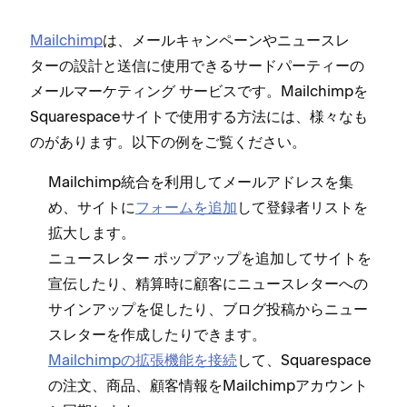
Mailchimp
は⁠、メ⁠ールキ⁠ャンペ⁠ーンやニ⁠ュ⁠ースレ
タ⁠ーの設計と送信に使用できるサ⁠ードパ⁠ーテ⁠ィ⁠ーの
メ⁠ールマ⁠ーケテ⁠ィング サ⁠ービスです⁠。Mailchimpを
Squarespaceサイトで使用する方法には⁠、様⁠々なも
のがあります⁠。以下の例をご覧ください⁠。
Mailchimp統合を利用してメ⁠ールアドレスを集
め⁠、サイトに
フ⁠ォ⁠ームを追加
して登録者リストを
拡大します⁠。
ニ⁠ュ⁠ースレタ⁠ー ポ⁠ップア⁠ップを追加してサイトを
宣伝したり⁠、精算時に顧客にニ⁠ュ⁠ースレタ⁠ーへの
サインア⁠ップを促したり⁠、ブログ投稿からニ⁠ュ⁠ー
スレタ⁠ーを作成したりできます⁠。
Mailchimpの拡張機能を接続
して⁠、Squarespace
の注文⁠、商品⁠、顧客情報をMailchimpアカウント