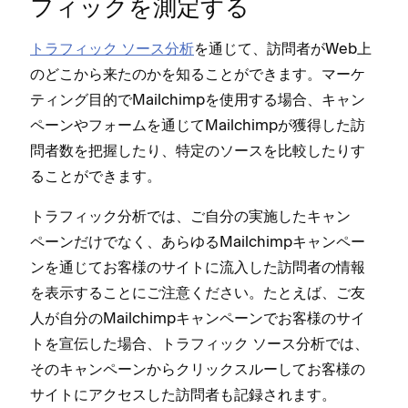
フ⁠ィ⁠ックを測定する
トラフ⁠ィ⁠ック ソ⁠ース分析
を通じて⁠、訪問者がWeb上
のどこから来たのかを知ることができます⁠。マ⁠ーケ
テ⁠ィング目的でMailchimpを使用する場合⁠、キ⁠ャン
ペ⁠ーンやフ⁠ォ⁠ームを通じてMailchimpが獲得した訪
問者数を把握したり⁠、特定のソ⁠ースを比較したりす
ることができます⁠。
トラフ⁠ィ⁠ック分析では⁠、ご自分の実施したキ⁠ャン
ペ⁠ーンだけでなく⁠、あらゆるMailchimpキ⁠ャンペ⁠ー
ンを通じてお客様のサイトに流入した訪問者の情報
を表示することにご注意ください⁠。たとえば⁠、ご友
人が自分のMailchimpキ⁠ャンペ⁠ーンでお客様のサイ
トを宣伝した場合⁠、トラフ⁠ィ⁠ック ソ⁠ース分析では⁠、
そのキ⁠ャンペ⁠ーンからクリ⁠ックスル⁠ーしてお客様の
サイトにアクセスした訪問者も記録されます⁠。