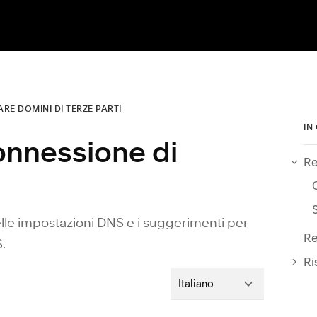
RE DOMINI DI TERZE PARTI
IN
onnessione di
R
lle impostazioni DNS e i suggerimenti per
Re
.
Ri
Italiano