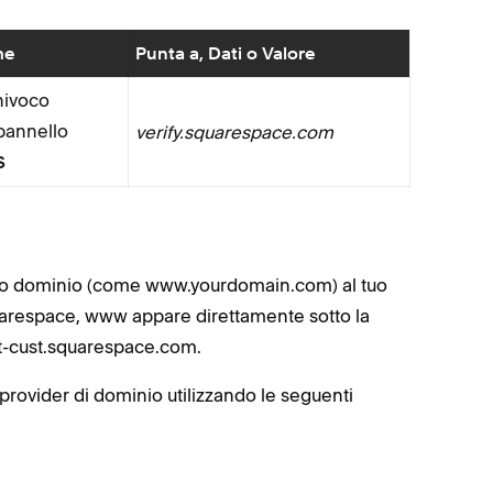
me
Punta a, Dati o Valore
nivoco
 pannello
verify.squarespace.com
S
uo dominio (come www.yourdomain.com) al tuo
uarespace, www appare direttamente sotto la
t-cust.squarespace.com.
rovider di dominio utilizzando le seguenti