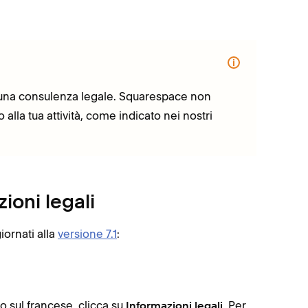
 una consulenza legale. Squarespace non
 o alla tua attività, come indicato nei nostri
ioni legali
iornati alla
versione 7.1
:
o sul francese, clicca su
. Per
Informazioni legali