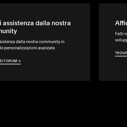
i assistenza dalla nostra
Aff
unity
Fatti 
svilup
ssistenza dalla nostra community in
le personalizzazioni avanzate.
TROVA
EI FORUM
→
→