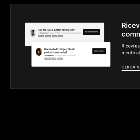
Ricev
comm
Ricevi a
merito al
CERCA N