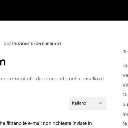
COSTRUZIONE DI UN PUBBLICO
IN
am
Us
Ve
no recapitate direttamente nella casella di
Ve
On
Italiano
In
e filtrano le e-mail non richieste inviate in
No