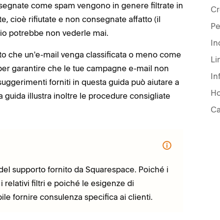
segnate come spam vengono in genere filtrate in
Cr
 cioè rifiutate e non consegnate affatto (il
Pe
ario potrebbe non vederle mai.
In
 fatto che un'e-mail venga classificata o meno come
Lim
per garantire che le tue campagne e-mail non
In
gerimenti forniti in questa guida può aiutare a
Ho
 guida illustra inoltre le procedure consigliate
Ca
 del supporto fornito da Squarespace. Poiché i
relativi filtri e poiché le esigenze di
le fornire consulenza specifica ai clienti.