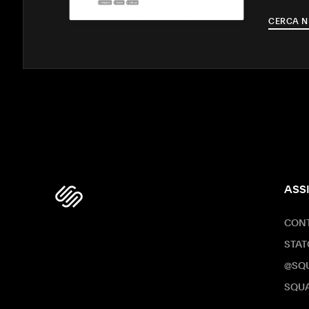
CERCA N
ASS
CONT
STAT
@SQ
SQUA