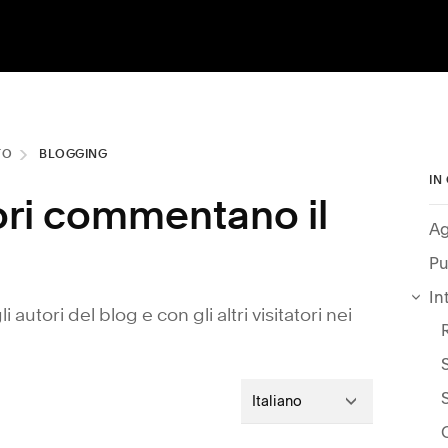
TO
BLOGGING
IN
tori commentano il
Ag
Pu
In
 autori del blog e con gli altri visitatori nei
Italiano