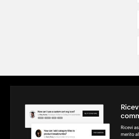
Ricev
comm
Ricevi a
merito al