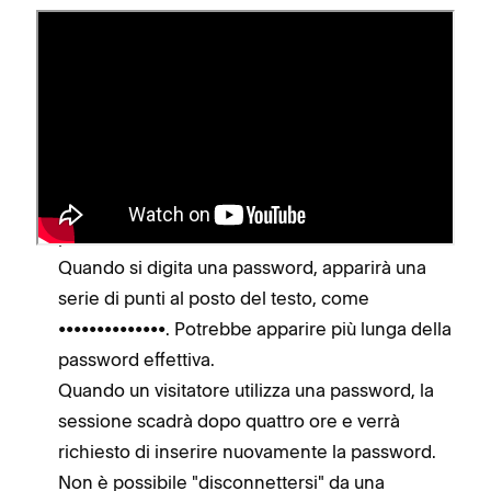
Prima di iniziare
Le password fanno distrinzione fra maiuscole e
minuscole.
Per motivi di sicurezza, non utilizzare mai la
password dell'account Squarespace come
password del sito.
Quando si digita una password, apparirà una
serie di punti al posto del testo, come
••••••••••••••. Potrebbe apparire più lunga della
password effettiva.
Quando un visitatore utilizza una password, la
sessione scadrà dopo quattro ore e verrà
richiesto di inserire nuovamente la password.
Non è possibile "disconnettersi" da una