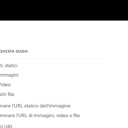
 QUESTA GUIDA
L statici
Immagini
Video
ltri file
ovare l'URL statico dell'immagine
iminare l'URL di immagini, video o file
tri URL