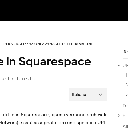
PERSONALIZZAZIONI AVANZATE DELLE IMMAGINI
IN
le in Squarespace
UR
unti al tuo sito.
A
Italiano
Tr
 di file in Squarespace, questi verranno archiviati
El
y Network) e sarà assegnato loro uno specifico URL
Al