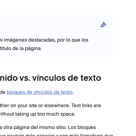
ni imágenes destacadas, por lo que los
ítulo de la página.
ido vs. vínculos de texto
 de
bloques de vínculos de texto
.
ither on your site or elsewhere. Text links are
without taking up too much space.
 otra página del mismo sitio. Los bloques
lo que ocupan más espacio y son más llamativos que