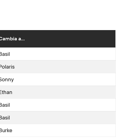
Cambia a...
Basil
Polaris
Sonny
Ethan
Basil
Basil
Burke