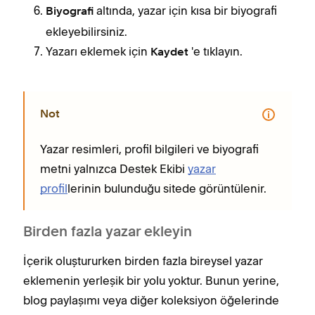
altında, yazar için kısa bir biyografi
Biyografi
ekleyebilirsiniz.
Yazarı eklemek için
'e tıklayın.
Kaydet
Not
Yazar resimleri, profil bilgileri ve biyografi
metni yalnızca Destek Ekibi
yazar
profil
lerinin bulunduğu sitede görüntülenir.
Birden fazla yazar ekleyin
İçerik oluştururken birden fazla bireysel yazar
eklemenin yerleşik bir yolu yoktur. Bunun yerine,
blog paylaşımı veya diğer koleksiyon öğelerinde