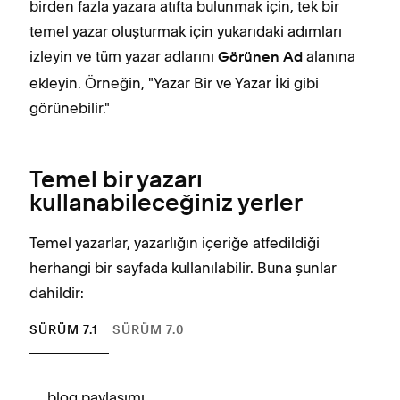
birden fazla yazara atıfta bulunmak için, tek bir
temel yazar oluşturmak için yukarıdaki adımları
izleyin ve tüm yazar adlarını
alanına
Görünen Ad
ekleyin. Örneğin, "Yazar Bir ve Yazar İki gibi
görünebilir."
Temel bir yazarı
kullanabileceğiniz yerler
Temel yazarlar, yazarlığın içeriğe atfedildiği
herhangi bir sayfada kullanılabilir. Buna şunlar
dahildir:
SÜRÜM 7.1
SÜRÜM 7.0
blog paylaşımı
a