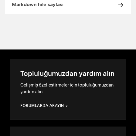
Bir 
Markdown hile sayfası
edin
Teme
adre
Payl
görü
resm
teme
blog
Topluluğumuzdan yardım alın
gene
Gelişmiş özelleştirmeler için topluluğumuzdan
ve ka
yardım alın.
Örne
FORUMLARDA ARAYIN
→
→
ise,
Taro
olabi